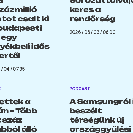
l
Sorozattolvaj
zázmillió
keres a
tot csalt ki
rendőrség
budapesti
2026 / 06 / 03 / 06:00
i egy
yékbeli idős
rtől
 / 04 / 07:35
K
PODCAST
ttek a
A Samsungról 
n – Több
beszélt
 száz
térségünk új
bból álló
országgyűlési