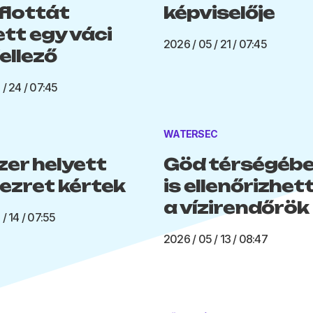
flottát
képviselője
ett egy váci
2026 / 05 / 21 / 07:45
llező
 / 24 / 07:45
WATERSEC
zer helyett
Göd térségéb
ezret kértek
is ellenőrizhet
a vízirendőrök
/ 14 / 07:55
2026 / 05 / 13 / 08:47