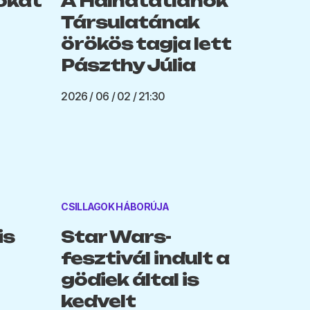
okat
A Halhatatlanok
Társulatának
örökös tagja lett
Pászthy Júlia
2026 / 06 / 02 / 21:30
CSILLAGOK HÁBORÚJA
is
Star Wars-
fesztivál indult a
gödiek által is
kedvelt