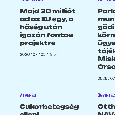
Majd 30 milliót
Parl
ad az EU egy, a
munk
hőség után
gödi
igazán fontos
körn
projektre
ügye
tájé
2026 / 07 / 05 / 18:51
Misk
Orso
2026 / 07 
ÁTVERÉS
ÜGYINTÉ
Cukorbetegség
Otth
elleni
NAV-