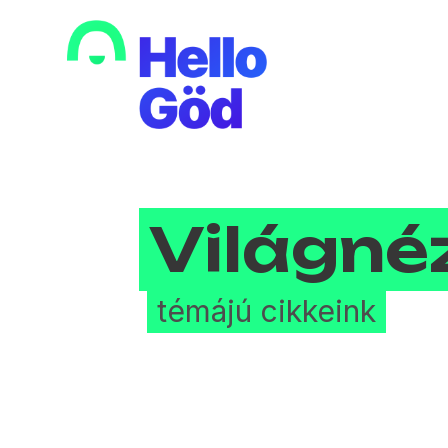
Világné
témájú cikkeink