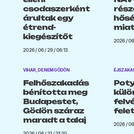
csodaszerként
rész
árultak egy
hősé
étrend-
miat
kiegészítőt
2026 / 06
2026 / 06 / 29 / 06:13
VIHAR, DE NEM GÖDÖN
ÉJSZAKAI
Felhőszakadás
Poty
bénította meg
külö
Budapestet,
felv
Gödön száraz
fele
maradt a talaj
2026 / 06 
2026 / 06 / 21 / 21:20