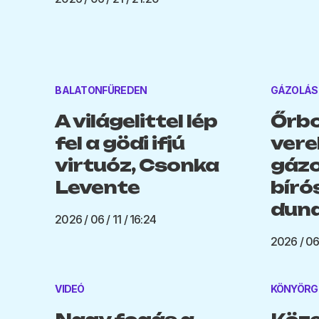
BALATONFÜREDEN
GÁZOLÁS
A világelittel lép
Őrbo
fel a gödi ifjú
vere
virtuóz, Csonka
gázo
Levente
bíró
duna
2026 / 06 / 11 / 16:24
2026 / 06 
VIDEÓ
KÖNYÖRG