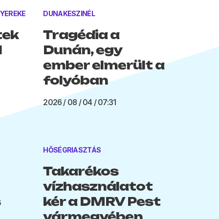
GYEREKE
DUNAKESZINÉL
tek
Tragédia a
l
Dunán, egy
ember elmerült a
folyóban
2026 / 08 / 04 / 07:31
HŐSÉGRIASZTÁS
Takarékos
vízhasználatot
s
kér a DMRV Pest
vármegyében