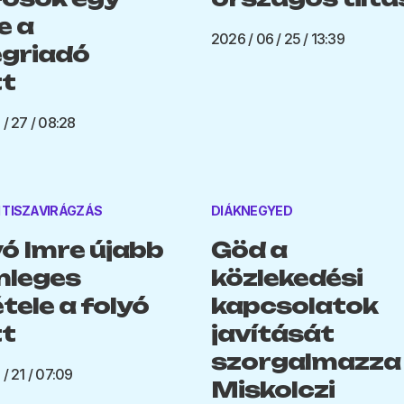
e a
2026 / 06 / 25 / 13:39
griadó
t
 / 27 / 08:28
 TISZAVIRÁGZÁS
DIÁKNEGYED
ó Imre újabb
Göd a
nleges
közlekedési
étele a folyó
kapcsolatok
tt
javítását
szorgalmazza
/ 21 / 07:09
Miskolczi