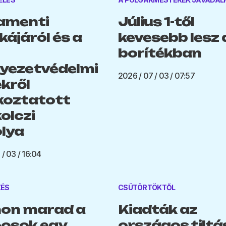
amenti
Július 1-től
ájáról és a
kevesebb lesz 
borítékban
yezetvédelmi
2026 / 07 / 03 / 07:57
kről
koztatott
olczi
lya
/ 03 / 16:04
ZÉS
CSÜTÖRTÖKTŐL
on marad a
Kiadták az
osok egy
országos tiltá