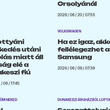
Orsolyánál
2026 / 06 / 20 / 07:55
VOLKSWAGEN
ttyáni
Ha ez igaz, akk
kedés utáni
fellélegezhet a
lás miatt áll
Samsung
ság elé a
2026 / 06 / 09 / 07:39
keszi fiú
/ 09 / 17:45
ÖM NEKED
DUNAKESZI ÁRUHÁZBÓL LOPT