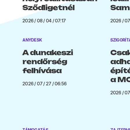
Sződligetnél
Sams
2026 / 08 / 04 / 07:17
2026 / 07 
ANYDESK
SZIGORÍT
A dunakeszi
Csak
rendőrség
adha
felhívása
épít
a MO
2026 / 07 / 27 / 06:56
2026 / 07 
TÁMOGATÁS
ZAJTERH