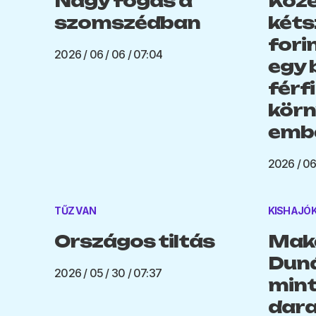
Nagy fogás a
Köze
szomszédban
kéts
forin
2026 / 06 / 06 / 07:04
egy 
férf
körn
embe
2026 / 06
TŰZ VAN
KISHAJÓ
Országos tiltás
Make
Duná
2026 / 05 / 30 / 07:37
mint
dara