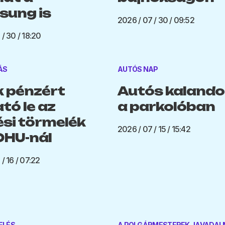
ung is
2026 / 07 / 30 / 09:52
/ 30 / 18:20
ÁS
AUTÓS NAP
 pénzért
Autós kalando
tó le az
a parkolóban
ési törmelék
2026 / 07 / 15 / 15:42
HU-nál
/ 16 / 07:22
ELÉS
A POLGÁRMESTEREK JAVADA