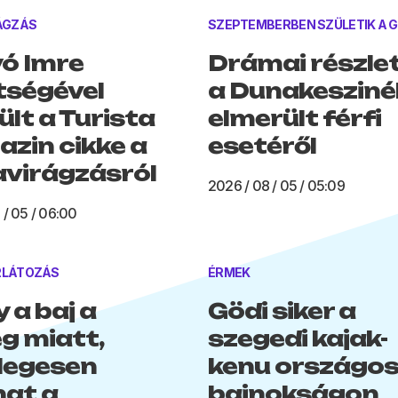
ÁGZÁS
SZEPTEMBERBEN SZÜLETIK A 
ó Imre
Drámai részle
tségével
a Dunakesziné
ült a Turista
elmerült férfi
zin cikke a
esetéről
virágzásról
2026 / 08 / 05 / 05:09
 / 05 / 06:00
LÁTOZÁS
ÉRMEK
 a baj a
Gödi siker a
g miatt,
szegedi kajak-
legesen
kenu országo
hat a
bajnokságon