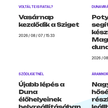
VOLTÁL TE IS FIATAL?
DUNAVIR
Vasárnap
Poty
kezdődik a Sziget
segí
kész
2026 / 08 / 07 / 15:33
Maga
duna
2026 / 08
SZŐDLIGETNÉL
ÁRAMKOR
Újabb lépés a
Nagy
Duna
hősé
élőhelyeinek
rész
helyreállításában
leáll