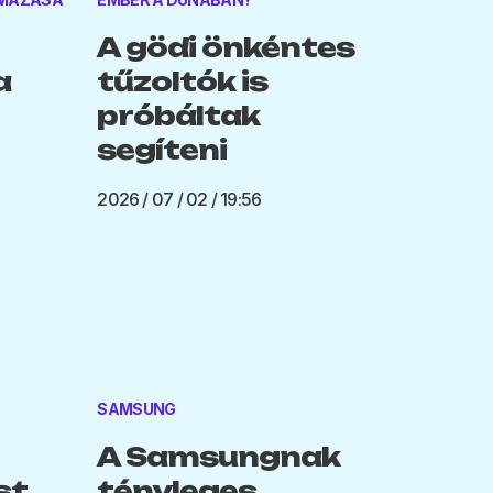
A gödi önkéntes
a
tűzoltók is
próbáltak
segíteni
2026 / 07 / 02 / 19:56
SAMSUNG
A Samsungnak
st
tényleges