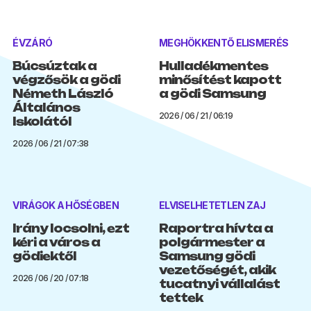
ÉVZÁRÓ
MEGHÖKKENTŐ ELISMERÉS
Búcsúztak a
Hulladékmentes
végzősök a gödi
minősítést kapott
Németh László
a gödi Samsung
Általános
2026 / 06 / 21 / 06:19
Iskolától
2026 / 06 / 21 / 07:38
VIRÁGOK A HŐSÉGBEN
ELVISELHETETLEN ZAJ
Irány locsolni, ezt
Raportra hívta a
kéri a város a
polgármester a
gödiektől
Samsung gödi
vezetőségét, akik
2026 / 06 / 20 / 07:18
tucatnyi vállalást
tettek