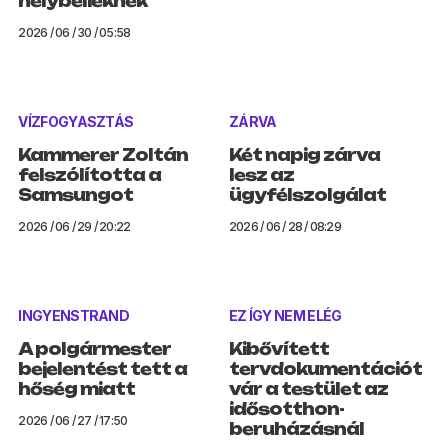
helybélieknek
2026 / 06 / 30 / 05:58
VÍZFOGYASZTÁS
ZÁRVA
Kammerer Zoltán
Két napig zárva
felszólította a
lesz az
Samsungot
ügyfélszolgálat
2026 / 06 / 29 / 20:22
2026 / 06 / 28 / 08:29
INGYENSTRAND
EZ ÍGY NEM ELÉG
A polgármester
Kibővített
bejelentést tett a
tervdokumentációt
hőség miatt
vár a testület az
idősotthon-
2026 / 06 / 27 / 17:50
beruházásnál