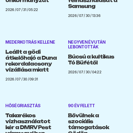
önkormányzat
felhasználását a
Samsung
2026 / 07 / 31 / 05:22
2026 / 07 / 30 / 13:36
MEDERKOTRÁS KELLENE
NEGYVEN ÉV UTÁN
LEBONTOTTÁK
Leállt a gödi
Búcsú a kultikus
átkelőhajó a Duna
Tó Büfétől
rekordalacsony
vízállása miatt
2026 / 07 / 30 / 04:22
2026 / 07 / 30 / 09:31
HŐSÉGRIASZTÁS
90 ÉV FELETT
Takarékos
Bővülnek a
vízhasználatot
szociális
kér a DMRV Pest
támogatások