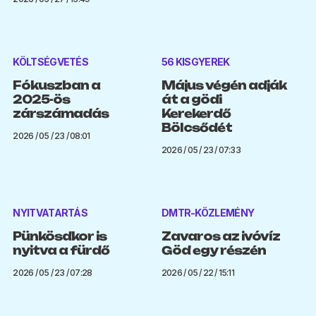
KÖLTSÉGVETÉS
56 KISGYEREK
Fókuszban a
Május végén adják
2025-ös
át a gödi
zárszámadás
Kerekerdő
Bölcsődét
2026 / 05 / 23 / 08:01
2026 / 05 / 23 / 07:33
NYITVATARTÁS
DMTR-KÖZLEMÉNY
Pünkösdkor is
Zavaros az ivóvíz
nyitva a fürdő
Göd egy részén
2026 / 05 / 23 / 07:28
2026 / 05 / 22 / 15:11