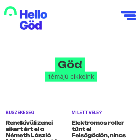
Göd
témájú cikkeink
BÜSZEKÉSEG
MI LETT VELE?
Rendkívüli zenei
Elektromos roller
sikert ért el a
tűnt el
Németh László
Felsőgödön, nincs