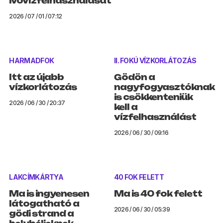
ivóvízfelhasználását
2026 / 07 / 01 / 07:12
HARMADFOK
II. FOKÚ VÍZKORLÁTOZÁS
Itt az újabb
Gödön a
vízkorlátozás
nagyfogyasztóknak
is csökkenteniük
2026 / 06 / 30 / 20:37
kell a
vízfelhasználást
2026 / 06 / 30 / 09:16
LAKCÍMKÁRTYA
40 FOK FELETT
Ma is ingyenesen
Ma is 40 fok felett
látogatható a
2026 / 06 / 30 / 05:39
gödi strand a