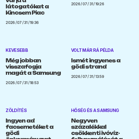
várja a
2026 / 07 / 31 / 19:26
látogatókat a
Kincsem Piac
2026 / 07 / 31 / 19:36
KEVESEBB
VOLT MÁR RÁ PÉLDA
Még jobban
Ismét ingyenes a
visszafogja
gödi strand
magát a Samsung
2026 / 07 / 31 / 13:59
2026 / 07 / 31 / 18:53
ZÖLDÍTÉS
HŐSÉG ÉS A SAMSUNG
Ingyen ad
Negyven
facsemetéket a
százalékkal
gödi
csökkenti ivóvíz-