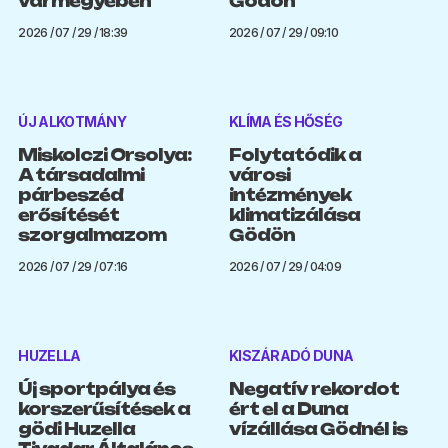
vármegyében
Gödön
2026 / 07 / 29 / 18:39
2026 / 07 / 29 / 09:10
ÚJ ALKOTMÁNY
KLÍMA ÉS HŐSÉG
Miskolczi Orsolya:
Folytatódik a
A társadalmi
városi
párbeszéd
intézmények
erősítését
klimatizálása
szorgalmazom
Gödön
2026 / 07 / 29 / 07:16
2026 / 07 / 29 / 04:09
HUZELLA
KISZÁRADÓ DUNA
Új sportpálya és
Negatív rekordot
korszerűsítések a
ért el a Duna
gödi Huzella
vízállása Gödnél is