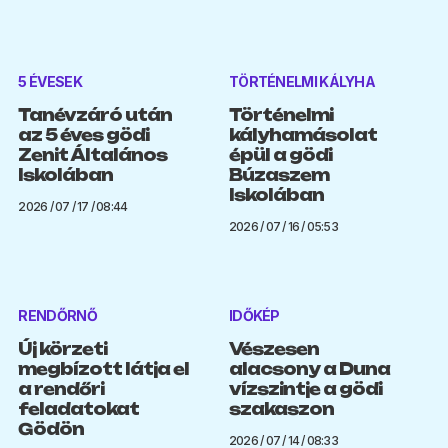
5 ÉVESEK
TÖRTÉNELMI KÁLYHA
Tanévzáró után
Történelmi
az 5 éves gödi
kályhamásolat
Zenit Általános
épül a gödi
Iskolában
Búzaszem
Iskolában
2026 / 07 / 17 / 08:44
2026 / 07 / 16 / 05:53
RENDŐRNŐ
IDŐKÉP
Új körzeti
Vészesen
megbízott látja el
alacsony a Duna
a rendőri
vízszintje a gödi
feladatokat
szakaszon
Gödön
2026 / 07 / 14 / 08:33