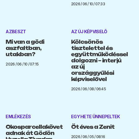
2026 / 06 / 10 / 07:33
AZBESZT
AZ ÚJ KÉPVISELŐ
Mi van a gödi
Kölcsönös
aszfaltban,
tisztelettel és
utakban?
együttműködéssel
dolgozni – interjú
2026 / 06 / 10 / 07:15
az új
országgyűlési
képviselővel
2026 / 06 / 08 / 06:45
EMLÉKEZÉS
EGY HETE ÜNNEPELTEK
Okosparcellakövet
Öt éves a Zenit
adnak át Gödön
2026 / 06 / 05 / 08:16