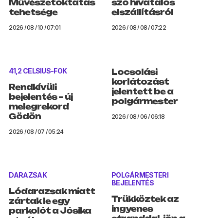
Művészetoktatás
szó hivatalos
tehetsége
elszállításról
2026 / 08 / 10 / 07:01
2026 / 08 / 08 / 07:22
41,2 CELSIUS-FOK
Locsolási
korlátozást
Rendkívüli
jelentett be a
bejelentés – új
polgármester
melegrekord
Gödön
2026 / 08 / 06 / 06:18
2026 / 08 / 07 / 05:24
DARAZSAK
POLGÁRMESTERI
BEJELENTÉS
Lódarazsak miatt
Trükköztek az
zártak le egy
ingyenes
parkolót a Jósika