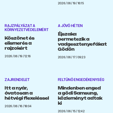
2026 / 06 / 19 / 16:15
RAJZPÁLYÁZAT A
A JÖVŐ HÉTEN
KÖRNYEZETVÉDELEMÉRT
Éjszaka
Köszönet és
permetezik a
elismerés a
vadgesztenyefákat
rajzokért
Gödön
2026 / 06 / 19 / 12:16
2026 / 06 / 17 / 09:23
ZAJRENDELET
FELTŰNŐ ENGEDÉKENYSÉG
Itt a nyár,
Mindenben enged
óvatosan a
a gödi Samsung,
hétvégi flexeléssel
közleményt adtak
ki
2026 / 06 / 16 / 18:04
2026 / 06 / 15 / 12:42