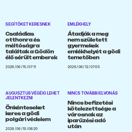
SEGÍTŐKET KERESNEK
EMLÉKHELY
Családias
Átadják a meg
otthonra és
nem született
méltóságra
gyermekek
találtak a Gödön
emlékhelyét a gödi
élő sérült emberek
temetőben
2026 / 06 / 15 / 07:11
2026 / 06 / 12 / 07:05
AUGUSZTUS VÉGÉIG LEHET
NINCS TOVÁBBI ELVONÁS
JELENTKEZNI
Nincs befizetési
Önkénteseket
kötelezettsége a
keres a gödi
városnak az
polgári védelem
iparűzési adó
után
2026 / 06 / 10 / 08:20