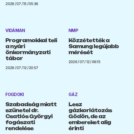
2026 / 07 / 15 / 05:36
VIDÁMAN
NMP
Programokkal teli
Közzétették a
a nyári
Samung legújabb
önkormányzati
mérését
tábor
2026 / 07 / 12 / 06:15
2026 / 07 / 13 / 20:57
FOGDOKI
GÁZ
Szabadság miatt
Lesz
szünetel dr.
gázkorlátozás
Csatlós Györgyi
Gödön, de az
fogászati
embereket alig
rendelése
érinti