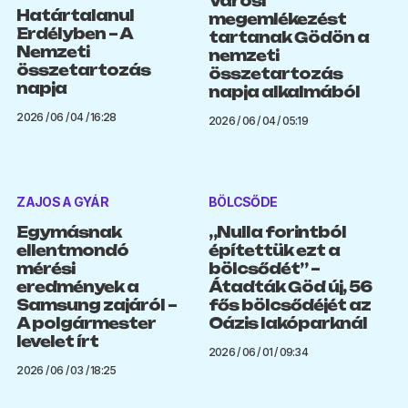
Városi
Határtalanul
megemlékezést
Erdélyben – A
tartanak Gödön a
Nemzeti
nemzeti
összetartozás
összetartozás
napja
napja alkalmából
2026 / 06 / 04 / 16:28
2026 / 06 / 04 / 05:19
ZAJOS A GYÁR
BÖLCSŐDE
Egymásnak
„Nulla forintból
ellentmondó
építettük ezt a
mérési
bölcsődét” –
eredmények a
Átadták Göd új, 56
Samsung zajáról –
fős bölcsődéjét az
A polgármester
Oázis lakóparknál
levelet írt
2026 / 06 / 01 / 09:34
2026 / 06 / 03 / 18:25