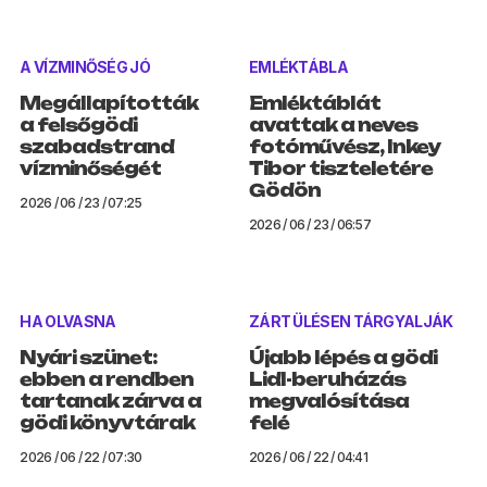
A VÍZMINŐSÉG JÓ
EMLÉKTÁBLA
Megállapították
Emléktáblát
a felsőgödi
avattak a neves
szabadstrand
fotóművész, Inkey
vízminőségét
Tibor tiszteletére
Gödön
2026 / 06 / 23 / 07:25
2026 / 06 / 23 / 06:57
HA OLVASNA
ZÁRT ÜLÉSEN TÁRGYALJÁK
Nyári szünet:
Újabb lépés a gödi
ebben a rendben
Lidl-beruházás
tartanak zárva a
megvalósítása
gödi könyvtárak
felé
2026 / 06 / 22 / 07:30
2026 / 06 / 22 / 04:41