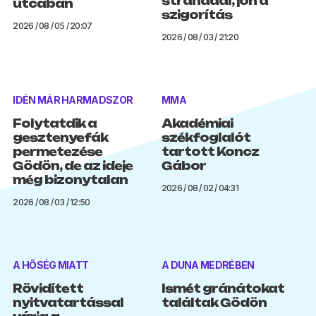
stranddal, jön a
utcában
szigorítás
2026 / 08 / 05 / 20:07
2026 / 08 / 03 / 21:20
IDÉN MÁR HARMADSZOR
MMA
Folytatdik a
Akadémiai
gesztenyefák
székfoglalót
permetezése
tartott Koncz
Gödön, de az ideje
Gábor
még bizonytalan
2026 / 08 / 02 / 04:31
2026 / 08 / 03 / 12:50
A HŐSÉG MIATT
A DUNA MEDRÉBEN
Rövidített
Ismét gránátokat
nyitvatartással
találtak Gödön