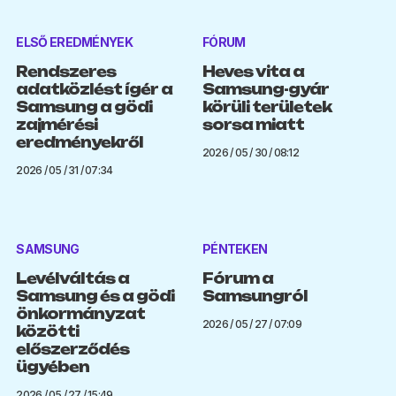
ELSŐ EREDMÉNYEK
FÓRUM
Rendszeres
Heves vita a
adatközlést ígér a
Samsung-gyár
Samsung a gödi
körüli területek
zajmérési
sorsa miatt
eredményekről
2026 / 05 / 30 / 08:12
2026 / 05 / 31 / 07:34
SAMSUNG
PÉNTEKEN
Levélváltás a
Fórum a
Samsung és a gödi
Samsungról
önkormányzat
2026 / 05 / 27 / 07:09
közötti
előszerződés
ügyében
2026 / 05 / 27 / 15:49