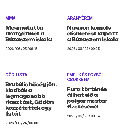
MMA
ARANYÉREM
Megmutatta
Nagyon komoly
aranyérmét a
elismerést kapott
Búzaszem iskola
a Búzaszem Iskola
2026 / 06 / 25 / 08:15
2026 / 06 / 24 / 09:05
GÖDI LISTA
EMELIK ÉS EGYBŐL
CSÖKKEN?
Brutális hőség jön,
Fura történés
kiadták a
állhat elő a
legmagasabb
polgármester
riasztást, Gödön
fizetésénél
közzétettek egy
listát
2026 / 06 / 23 / 08:34
2026 / 06 / 24 / 06:08