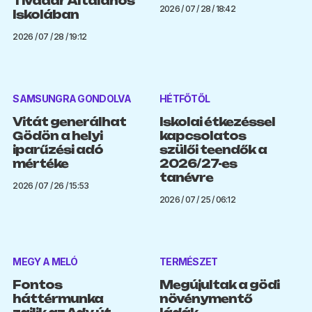
Tivadar Általános
2026 / 07 / 28 / 18:42
Iskolában
2026 / 07 / 28 / 19:12
SAMSUNGRA GONDOLVA
HÉTFŐTŐL
Vitát generálhat
Iskolai étkezéssel
Gödön a helyi
kapcsolatos
iparűzési adó
szülői teendők a
mértéke
2026/27-es
tanévre
2026 / 07 / 26 / 15:53
2026 / 07 / 25 / 06:12
MEGY A MELÓ
TERMÉSZET
Fontos
Megújultak a gödi
háttérmunka
növénymentő