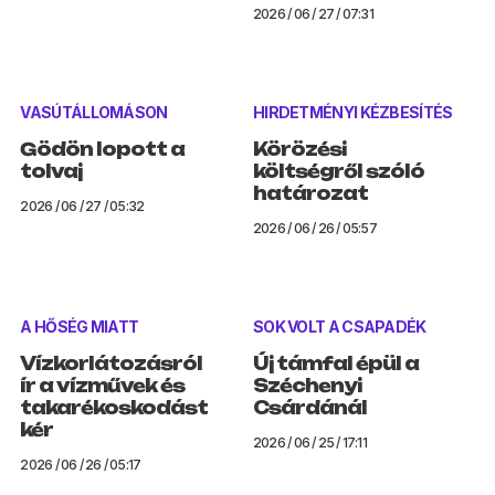
2026 / 06 / 27 / 07:31
VASÚTÁLLOMÁSON
HIRDETMÉNYI KÉZBESÍTÉS
Gödön lopott a
Körözési
tolvaj
költségről szóló
határozat
2026 / 06 / 27 / 05:32
2026 / 06 / 26 / 05:57
A HŐSÉG MIATT
SOK VOLT A CSAPADÉK
Vízkorlátozásról
Új támfal épül a
ír a vízművek és
Széchenyi
takarékoskodást
Csárdánál
kér
2026 / 06 / 25 / 17:11
2026 / 06 / 26 / 05:17