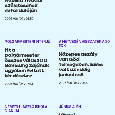
Huzella Tivadar
születésének
évfordulóján
2026 / 06 / 07 / 06:50
POLGÁRMESTERI INTERJÚ
A HÉTVÉGÉN VISSZATÉR A 30
FOK
Itt a
Közepes aszály
polgármester
van Göd
összes válasza a
térségében, kevés
Samsung zajának
volt az eddig
ügyében feltett
júniusi eső
kérdésekre
2026 / 06 / 04 / 20:44
2026 / 06 / 05 / 07:13
NÉMETH LÁSZLÓ ISKOLA
JÚNIUS 4-ÉN
DIÁKJAI