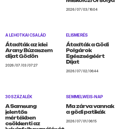
Miskolczi Orsolya
2026 / 07 / 03 / 16:04
A LEHOTKAI CSALÁD
ELISMERÉS
Átadták az idei
Átadták a Gödi
Arany Búzaszem
Polgárok
díjat Gödön
Egészségéért
Díjat
2026 / 07 / 03 / 07:27
2026 / 07 / 02 / 06:44
30 SZÁZALÉK
SEMMELWEIS-NAP
A Samsung
Ma zárva vannak
jelentős
a gödi patikák
mértékben
2026 / 07 / 01 / 06:15
csökkenti az