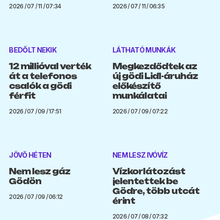
2026 / 07 / 11 / 07:34
2026 / 07 / 11 / 06:35
BEDŐLT NEKIK
LÁTHATÓ MUNKÁK
12 millióval verték
Megkezdődtek az
át a telefonos
új gödi Lidl-áruház
csalók a gödi
előkészítő
férfit
munkálatai
2026 / 07 / 09 / 17:51
2026 / 07 / 09 / 07:22
JÖVŐ HÉTEN
NEM LESZ IVÓVÍZ
Nem lesz gáz
Vízkorlátozást
Gödön
jelentettek be
Gödre, több utcát
2026 / 07 / 09 / 06:12
érint
2026 / 07 / 08 / 07:32