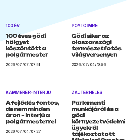
100 ÉV
POYTÓ IMRE
100 éves gödi
Gödi siker az
hölgyet
olaszországi
köszöntött a
természetfotós
polgármester
világversenyen
2026 / 07 / 07 / 07:51
2026 / 07 / 04 / 18:56
KAMMERER-INTERJÚ
ZAJTERHELÉS
A fejlődés fontos,
Parlamenti
de nem minden
munkájáról és a
áron – interjú a
gödi
polgármesterrel
környezetvédelmi
ügyekről
2026 / 07 / 04 / 07:27
tájékoztatott