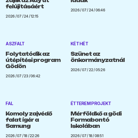
zajlik az Ady út
ládák
felújításáért
2026 / 07 / 24 / 06:46
2026 / 07 / 24 / 12:15
ASZFALT
KÉT HÉT
Folytatódik az
Szünet az
útépítési program
önkormányzatnál
Gödön
2026 / 07 / 22 / 05:26
2026 / 07 / 23 / 06:42
FAL
ÉTTEREM PROJEKT
Komoly zajvédő
Mérföldkő a gödi
falat ígér a
Formabontó
Samung
Iskolában
2026 / 07 / 18 / 22:26
2026 / 07 / 18 / 08:51