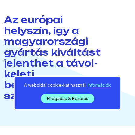
Az európai
helyszín, így a
magyarországi
gyártás kiváltást
jelenthet a távol-
keleti
beszállításokkal
A weboldal cookie-kat használ.
Információk
szemben.
Elfogadás & Bezárás