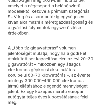
Volkswagen még 2021-ben mutatta be,
amelyet a cégcsoport a belépőszintű
modellektől kezdve a prémium kategóriás
SUV-kig és a sportautókig egységesen
kíván alkalmazni a méretgazdaságosság és
a gyártási folyamatok egyszerűsítése
érdekében.
A „több tíz gigawattórás” volumen
jelentőségét mutatja, hogy ha a gödi két
átalakított sor kapacitása eléri az évi 20–30
gigawattórát – miközben egy átlagos
elektromos gépkocsi akkumulátora
körülbelül 60–70 kilowattórás –, az évente
mintegy 300 000–460 000 elektromos
jármű ellátásához elegendő mennyiséget
jelent. Ez egy közepes méretű európai
autógyár teljes éves kibocsátásának felel
meg.