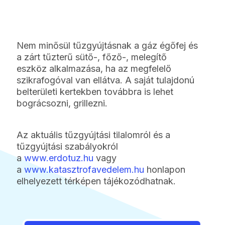
Nem minősül tűzgyújtásnak a gáz égőfej és
a zárt tűzterű sütő-, főző-, melegítő
eszköz alkalmazása, ha az megfelelő
szikrafogóval van ellátva. A saját tulajdonú
belterületi kertekben továbbra is lehet
bográcsozni, grillezni.
Az aktuális tűzgyújtási tilalomról és a
tűzgyújtási szabályokról
a
www.erdotuz.hu
vagy
a
www.katasztrofavedelem.hu
honlapon
elhelyezett térképen tájékozódhatnak.