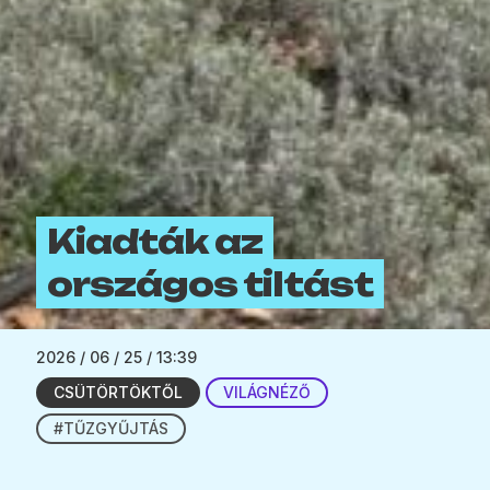
Kiadták az
országos tiltást
2026 / 06 / 25 / 13:39
CSÜTÖRTÖKTŐL
VILÁGNÉZŐ
#TŰZGYŰJTÁS