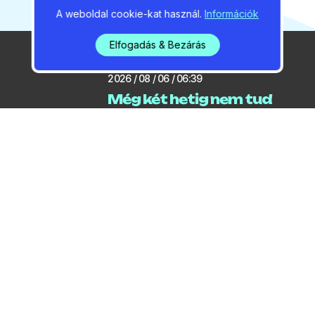
A weboldal cookie-kat használ.
Információk
Elfogadás & Bezárás
2026 / 08 / 06 / 06:39
Még két hetig nem tud
közlekedni a gödi rév
2026 / 08 / 06 / 06:18
Locsolási korlátozást
jelentett be a
polgármester
2026 / 08 / 05 / 20:07
Lódarazsak miatt