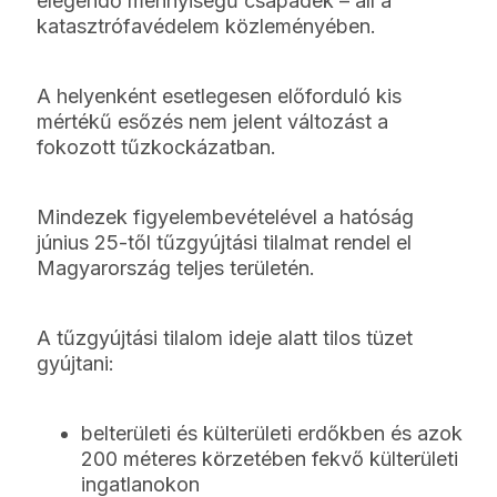
elegendő mennyiségű csapadék – áll a
katasztrófavédelem közleményében.
A helyenként esetlegesen előforduló kis
mértékű esőzés nem jelent változást a
fokozott tűzkockázatban.
Mindezek figyelembevételével a hatóság
június 25-től tűzgyújtási tilalmat rendel el
Magyarország teljes területén.
A tűzgyújtási tilalom ideje alatt tilos tüzet
gyújtani:
belterületi és külterületi erdőkben és azok
200 méteres körzetében fekvő külterületi
ingatlanokon