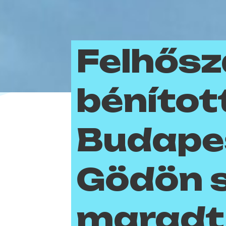
Felhős
bénítot
Budape
Gödön 
maradt 