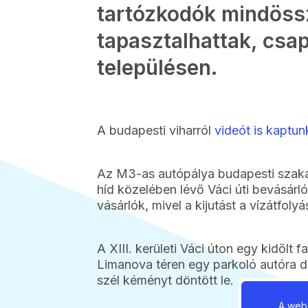
tartózkodók mindössz
tapasztalhattak, csa
településen.
A budapesti viharról
videót is kaptun
Az M3-as autópálya budapesti szakasz
híd közelében lévő Váci úti bevásár
vásárlók, mivel a kijutást a vízátfolyá
A XIII. kerületi Váci úton egy kidőlt fa
Limanova téren egy parkoló autóra dő
szél kéményt döntött le.
A webo