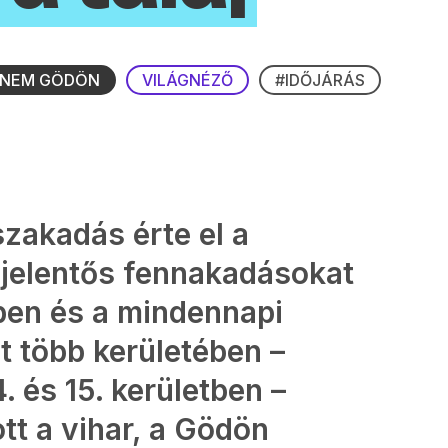
E NEM GÖDÖN
VILÁGNÉZŐ
#IDŐJÁRÁS
szakadás érte el a
 jelentős fennakadásokat
ben és a mindennapi
t több kerületében –
4. és 15. kerületben –
tt a vihar, a Gödön