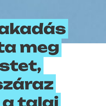
zakadás
ta meg
stet,
száraz
a talaj