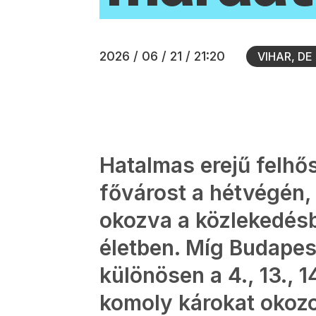
2026 / 06 / 21 / 21:20
VIHAR, D
Hatalmas erejű felhő
fővárost a hétvégén,
okozva a közlekedés
életben. Míg Budapes
különösen a 4., 13., 1
komoly károkat okozo