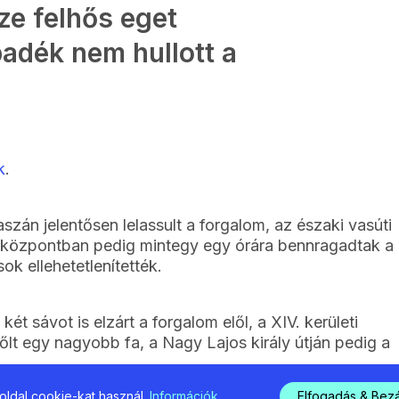
e felhős eget
padék nem hullott a
k
.
án jelentősen lelassult a forgalom, az északi vasúti
lóközpontban pedig mintegy egy órára bennragadtak a
sok ellehetetlenítették.
 két sávot is elzárt a forgalom elől, a XIV. kerületi
lt egy nagyobb fa, a Nagy Lajos király útján pedig a
ldal cookie-kat használ.
Információk
Elfogadás & Bez