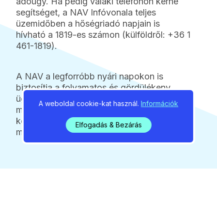
adóügy. Ha pedig valaki telefonon kérne
segítséget, a NAV Infóvonala teljes
üzemidőben a hőségriadó napjain is
hívható a 1819-es számon (külföldről: +36 1
461-1819).
A NAV a legforróbb nyári napokon is
biztosítja a folyamatos és gördülékeny
ügyintézést, azonban a személyes
A weboldal cookie-kat használ.
Információk
megjelenés helyett célszerűbb és
komfortosabb az elektronikus
Elfogadás & Bezárás
megoldásokat előnyben részesíteni.