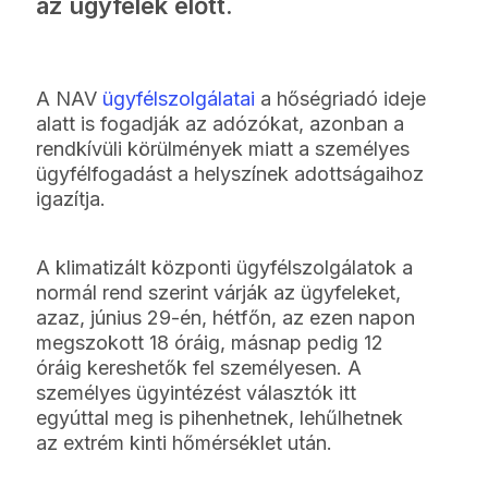
az ügyfelek előtt.
A NAV
ügyfélszolgálatai
a hőségriadó ideje
alatt is fogadják az adózókat, azonban a
rendkívüli körülmények miatt a személyes
ügyfélfogadást a helyszínek adottságaihoz
igazítja.
A klimatizált központi ügyfélszolgálatok a
normál rend szerint várják az ügyfeleket,
azaz, június 29-én, hétfőn, az ezen napon
megszokott 18 óráig, másnap pedig 12
óráig kereshetők fel személyesen. A
személyes ügyintézést választók itt
egyúttal meg is pihenhetnek, lehűlhetnek
az extrém kinti hőmérséklet után.