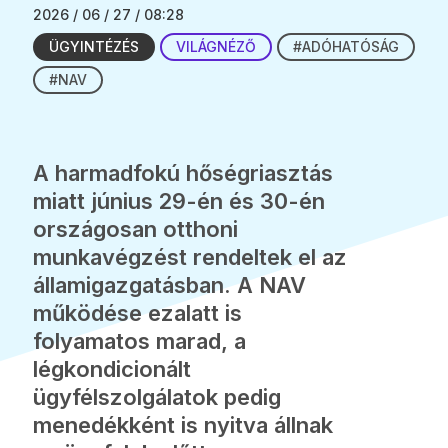
2026 / 06 / 27 / 08:28
ÜGYINTÉZÉS
VILÁGNÉZŐ
#ADÓHATÓSÁG
#NAV
A harmadfokú hőségriasztás
miatt június 29-én és 30-én
országosan otthoni
munkavégzést rendeltek el az
államigazgatásban. A NAV
működése ezalatt is
folyamatos marad, a
légkondicionált
ügyfélszolgálatok pedig
menedékként is nyitva állnak