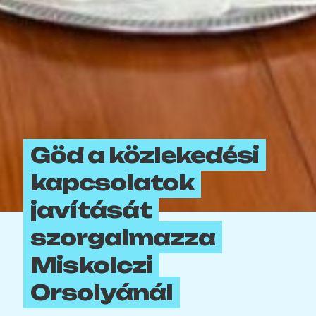
Göd a közlekedési
kapcsolatok
javítását
szorgalmazza
Miskolczi
Orsolyánál