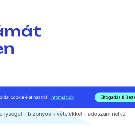
ámát
en
ldal cookie-kat használ.
Információk
Elfogadás & Bez
kenységet – bizonyos kivételekkel – adószám nélkül