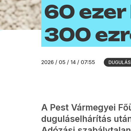
60 ezer
300 ezr
2026 / 05 / 14 / 07:55
DUGULÁS
A Pest Vármegyei F
duguláselhárítás után
Adózási szabálytalan