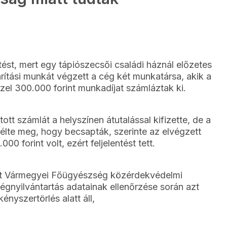
tést, mert egy tápiószecsői családi háznál előzetes
ítási munkát végzett a cég két munkatársa, akik a
zel 300.000 forint munkadíjat számláztak ki.
ott számlát a helyszínen átutalással kifizette, de a
élte meg, hogy becsapták, szerinte az elvégzett
 forint volt, ezért feljelentést tett.
Pest Vármegyei Főügyészség közérdekvédelmi
cégnyilvántartás adatainak ellenőrzése során azt
ényszertörlés alatt áll,