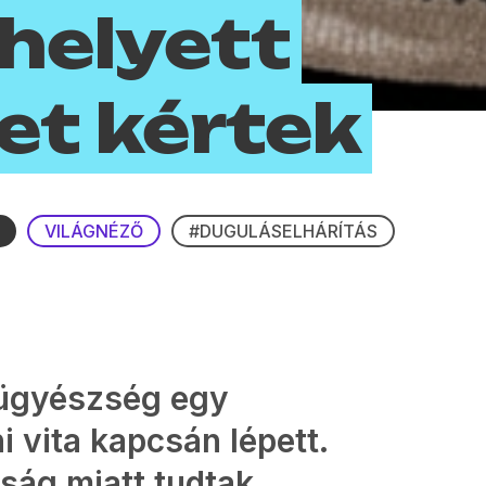
 helyett
et kértek
VILÁGNÉZŐ
#DUGULÁSELHÁRÍTÁS
őügyészség egy
i vita kapcsán lépett.
ság miatt tudtak