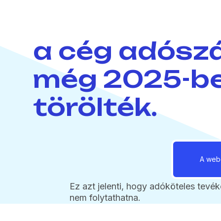
a cég adósz
még 2025-b
törölték.
A webo
Ez azt jelenti, hogy adóköteles tevé
nem folytathatna.