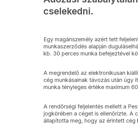
cselekedni.
Egy magánszemély azért tett feljelen
munkaszerződés alapján duguláselhár
kb. 30 perces munka befejeztével kö
A megrendelő az elektronikusan kiállít
cég munkásainak távozás után úgy ít
munka tényleges értéke maximum 60.000
A rendőrségi feljelentés mellett a 
jogkörében a céget is ellenőrizte. A 
állapította meg, hogy az érintett cég k