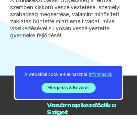
A Dunakeszi Járási Ügyészség a férfival
szemben kiskorú veszélyeztetése, személyi
szabadság megsértése, valamint minősített
zaklatás bűntette miatt emelt vádat, mivel
viselkedésével súlyosan veszélyeztette
gyermeke fejlődését.
A weboldal cookie-kat használ.
Információk
Elfogadás & Bezárás
2026 / 08 / 07 / 15:33
Vasárnap kezdődik a
Sziget
2026 / 08 / 07 / 05:24