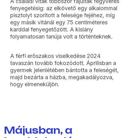
A családi viták többször fajultak fegyveres
fenyegetésig: az elkövető egy alkalommal
pisztolyt szorított a felesége fejéhez, míg
egy másik vitánál egy 75 centiméteres
karddal fenyegetőzött. A kislány
folyamatosan tanúja volt a történteknek.
A férfi erőszakos viselkedése 2024
tavaszán tovább fokozódott. Áprilisban a
gyermek jelenlétében bántotta a feleségét,
majd bezárta a házba, megakadályozva,
hogy elmeneküljön.
Májusban, a