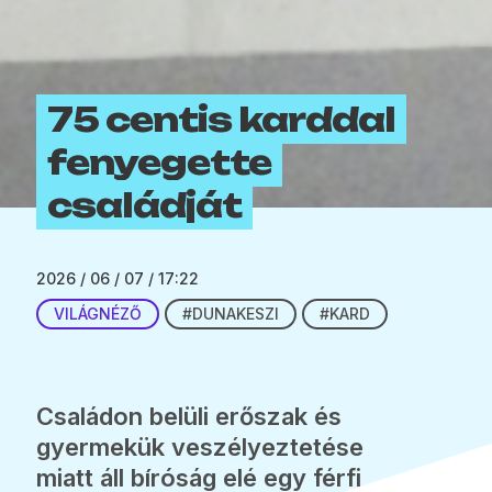
75 centis karddal
fenyegette
családját
2026 / 06 / 07 / 17:22
VILÁGNÉZŐ
#DUNAKESZI
#KARD
Családon belüli erőszak és
gyermekük veszélyeztetése
miatt áll bíróság elé egy férfi