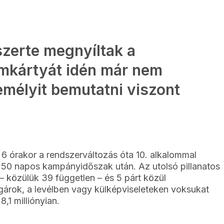
zerte megnyíltak a
ímkártyát idén már nem
emélyit bemutatni viszont
l 6 órakor a rendszerváltozás óta 10. alkalommal
 50 napos kampányidőszak után. Az utolsó pillanatos
 – közülük 39 független – és 5 párt közül
lgárok, a levélben vagy külképviseleteken voksukat
,1 milliónyian.