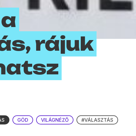
 a
ás, rájuk
hatsz
ÁS
GÖD
VILÁGNÉZŐ
#VÁLASZTÁS