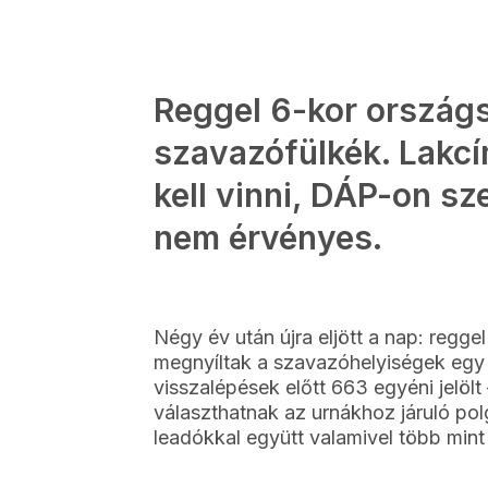
Reggel 6-kor országs
szavazófülkék. Lakc
kell vinni, DÁP-on sz
nem érvényes.
Négy év után újra eljött a nap: regge
megnyíltak a szavazóhelyiségek egy
visszalépések előtt 663 egyéni jelölt
választhatnak az urnákhoz járuló po
leadókkal együtt valamivel több mint 8