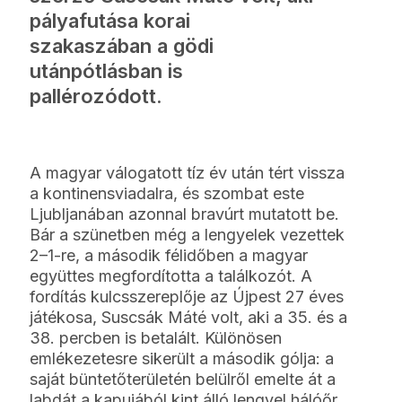
pályafutása korai
szakaszában a gödi
utánpótlásban is
pallérozódott.
A magyar válogatott tíz év után tért vissza
a kontinensviadalra, és szombat este
Ljubljanában azonnal bravúrt mutatott be.
Bár a szünetben még a lengyelek vezettek
2–1-re, a második félidőben a magyar
együttes megfordította a találkozót. A
fordítás kulcsszereplője az Újpest 27 éves
játékosa, Suscsák Máté volt, aki a 35. és a
38. percben is betalált. Különösen
emlékezetesre sikerült a második gólja: a
saját büntetőterületén belülről emelte át a
labdát a kapujából kint álló lengyel hálóőr