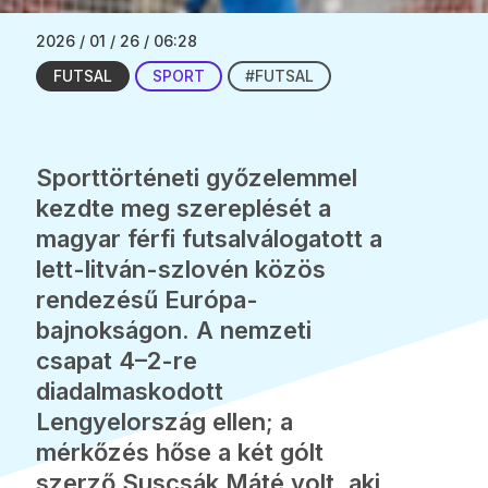
2026 / 01 / 26 / 06:28
FUTSAL
SPORT
#FUTSAL
Sporttörténeti győzelemmel
kezdte meg szereplését a
magyar férfi futsalválogatott a
lett-litván-szlovén közös
rendezésű Európa-
bajnokságon. A nemzeti
csapat 4–2-re
diadalmaskodott
Lengyelország ellen; a
mérkőzés hőse a két gólt
szerző Suscsák Máté volt, aki