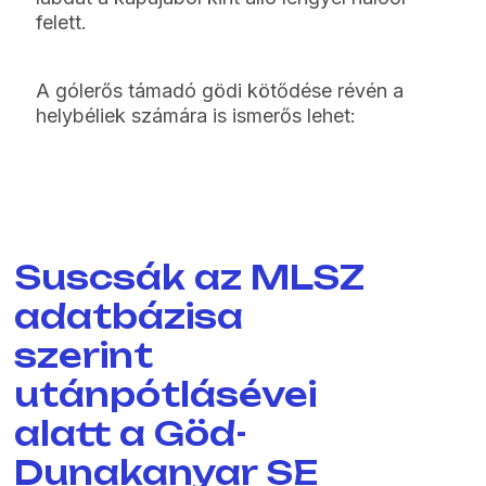
felett.
A gólerős támadó gödi kötődése révén a
helybéliek számára is ismerős lehet:
Suscsák az MLSZ
adatbázisa
szerint
utánpótlásévei
alatt a Göd-
Dunakanyar SE