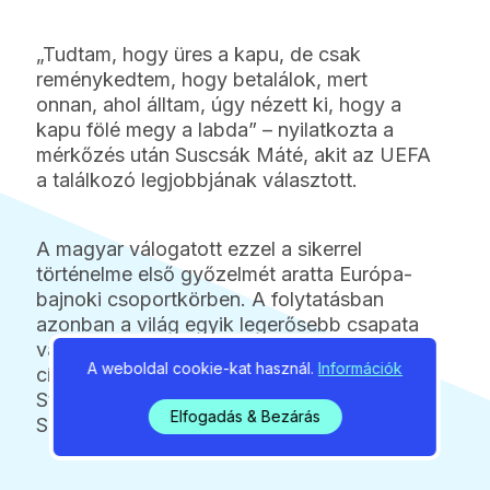
„Tudtam, hogy üres a kapu, de csak
reménykedtem, hogy betalálok, mert
onnan, ahol álltam, úgy nézett ki, hogy a
kapu fölé megy a labda” – nyilatkozta a
mérkőzés után Suscsák Máté, akit az UEFA
a találkozó legjobbjának választott.
A magyar válogatott ezzel a sikerrel
történelme első győzelmét aratta Európa-
bajnoki csoportkörben. A folytatásban
azonban a világ egyik legerősebb csapata
vár a mieinkre: kedden 17 óra 30 perckor a
A weboldal cookie-kat használ.
Információk
címvédő Portugália ellen lépnek pályára a
Stozice Arénában, a mérkőzést az M4
Elfogadás & Bezárás
Sport élőben közvetíti.