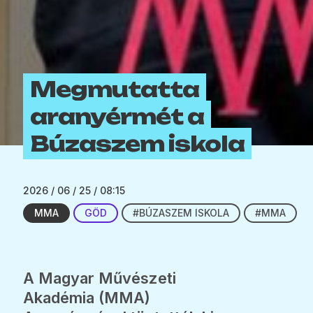
Megmutatta
aranyérmét a
Búzaszem iskola
2026 / 06 / 25 / 08:15
MMA
GÖD
#BÚZASZEM ISKOLA
#MMA
A Magyar Művészeti
Akadémia (MMA)