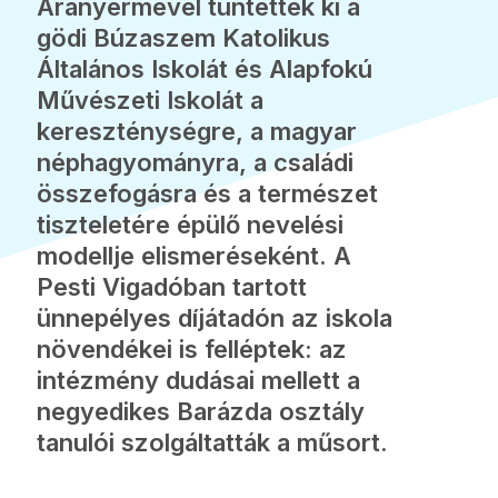
Aranyérmével tüntették ki a
gödi Búzaszem Katolikus
Általános Iskolát és Alapfokú
Művészeti Iskolát a
kereszténységre, a magyar
néphagyományra, a családi
összefogásra és a természet
tiszteletére épülő nevelési
modellje elismeréseként. A
Pesti Vigadóban tartott
ünnepélyes díjátadón az iskola
növendékei is felléptek: az
intézmény dudásai mellett a
negyedikes Barázda osztály
tanulói szolgáltatták a műsort.