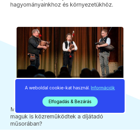
hagyományainkhoz és környezetükhöz.
A weboldal cookie-kat használ.
Információk
Elfogadás & Bezárás
Mit jelentett a diákok számára, hogy ők
maguk is közreműködtek a díjátadó
műsorában?