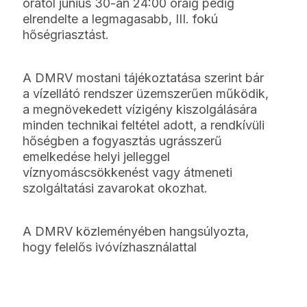
órától június 30-án 24:00 óráig pedig
elrendelte a legmagasabb, III. fokú
hőségriasztást.
A DMRV mostani tájékoztatása szerint bár
a vízellátó rendszer üzemszerűen működik,
a megnövekedett vízigény kiszolgálására
minden technikai feltétel adott, a rendkívüli
hőségben a fogyasztás ugrásszerű
emelkedése helyi jelleggel
víznyomáscsökkenést vagy átmeneti
szolgáltatási zavarokat okozhat.
A DMRV közleményében hangsúlyozta,
hogy felelős ivóvízhasználattal