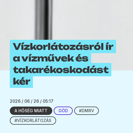
Vízkorlátozásról ír
a vízművek és
takarékoskodást
kér
2026 / 06 / 26 / 05:17
A HŐSÉG MIATT
GÖD
#DMRV
#VÍZKORLÁTOZÁS