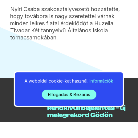
Nyíri Csaba szakosztályvezető hozzátette,
hogy továbbra is nagy szeretettel várnak
minden lelkes fiatal érdeklődőt a Huzella
Tivadar Két tannyelvű Általános Iskola
tornacsarnokában.
A weboldal cookie-kat használ.
Információk
Elfogadás & Bezárás
2026 / 08 / 07 / 05:24
Rendkívüli bejelentés – új
melegrekord Gödön