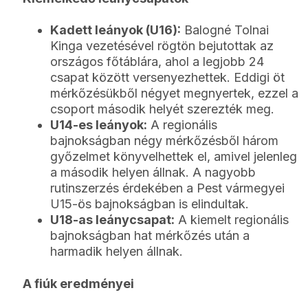
Kadett leányok (U16):
Balogné Tolnai
Kinga vezetésével rögtön bejutottak az
országos főtáblára, ahol a legjobb 24
csapat között versenyezhettek. Eddigi öt
mérkőzésükből négyet megnyertek, ezzel a
csoport második helyét szerezték meg.
U14-es leányok:
A regionális
bajnokságban négy mérkőzésből három
győzelmet könyvelhettek el, amivel jelenleg
a második helyen állnak. A nagyobb
rutinszerzés érdekében a Pest vármegyei
U15-ös bajnokságban is elindultak.
U18-as leánycsapat:
A kiemelt regionális
bajnokságban hat mérkőzés után a
harmadik helyen állnak.
A fiúk eredményei