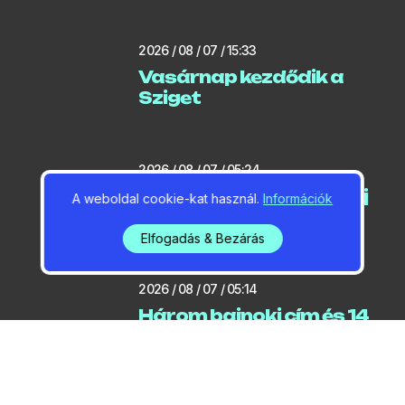
2026 / 08 / 07 / 15:33
Vasárnap kezdődik a
Sziget
2026 / 08 / 07 / 05:24
Rendkívüli bejelentés – új
A weboldal cookie-kat használ.
Információk
melegrekord Gödön
Elfogadás & Bezárás
2026 / 08 / 07 / 05:14
Három bajnoki cím és 14
érem