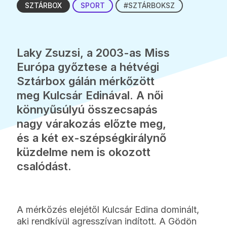
SZTÁRBOX
SPORT
#SZTÁRBOKSZ
Laky Zsuzsi, a 2003-as Miss
Európa győztese a hétvégi
Sztárbox gálán mérkőzött
meg Kulcsár Edinával. A női
könnyűsúlyú összecsapás
nagy várakozás előzte meg,
és a két ex-szépségkirálynő
küzdelme nem is okozott
csalódást.
A mérkőzés elejétől Kulcsár Edina dominált,
aki rendkívül agresszívan indított. A Gödön