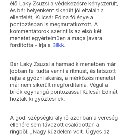
élő Laky Zsuzsi a védekezésre kényszerült,
és bár helyenként sikerült jól eltalálnia
ellenfelét, Kulcsár Edina fölénye a
pontozásban is megmutatkozott. A
kommentátorok szerint is az első két
menetet egyértelműen a maga javára
fordította – írja a
Blikk.
Bár Laky Zsuzsi a harmadik menetben már
jobban fel tudta venni a ritmust, és látszott
rajta a győzni akarás, a mérkőzés menetét
már nem sikerült megfordítania. Végül a
bírók egyhangú pontozással Kulcsár Edinát
hozták ki győztesnek.
A gödi szépségkirálynő azonban a vereség
ellenére sem távozott csalódottan a
ringből. „Nagy küzdelem volt. Ügyes az