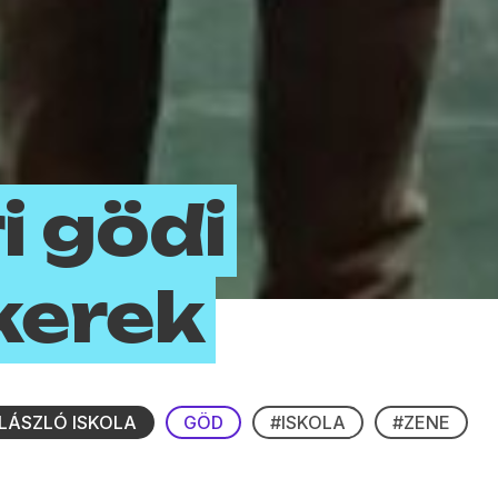
i gödi
kerek
LÁSZLÓ ISKOLA
GÖD
#ISKOLA
#ZENE