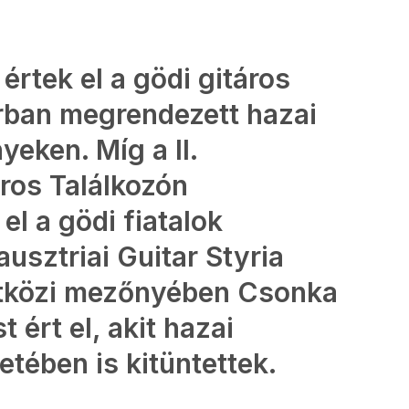
értek el a gödi gitáros
rban megrendezett hazai
eken. Míg a II.
ros Találkozón
el a gödi fiatalok
ausztriai Guitar Styria
tközi mezőnyében Csonka
 ért el, akit hazai
tében is kitüntettek.