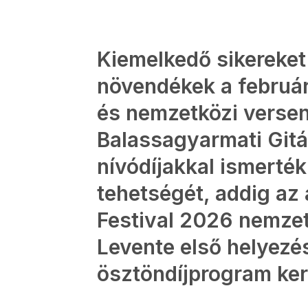
Kiemelkedő sikereket 
növendékek a februá
és nemzetközi verseny
Balassagyarmati Gitá
nívódíjakkal ismerték 
tehetségét, addig az 
Festival 2026 nemze
Levente első helyezést
ösztöndíjprogram kere