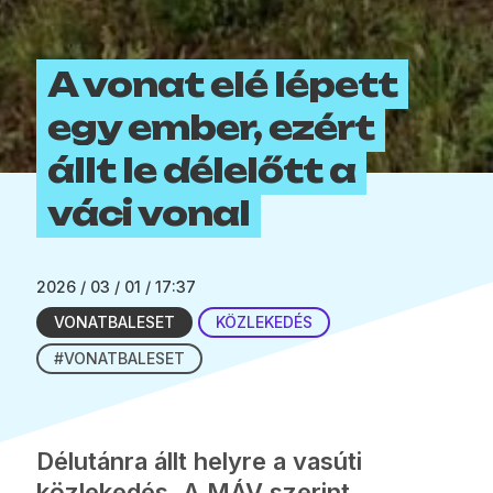
A vonat elé lépett
egy ember, ezért
állt le délelőtt a
váci vonal
2026 / 03 / 01 / 17:37
VONATBALESET
KÖZLEKEDÉS
#VONATBALESET
Délutánra állt helyre a vasúti
közlekedés. A MÁV szerint