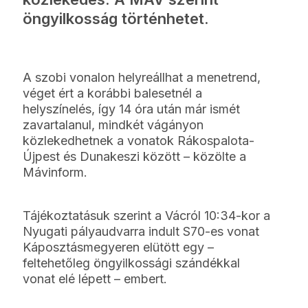
öngyilkosság történhetet.
A szobi vonalon helyreállhat a menetrend,
véget ért a korábbi balesetnél a
helyszínelés, így 14 óra után már ismét
zavartalanul, mindkét vágányon
közlekedhetnek a vonatok Rákospalota-
Újpest és Dunakeszi között – közölte a
Mávinform.
Tájékoztatásuk szerint a Vácról 10:34-kor a
Nyugati pályaudvarra indult S70-es vonat
Káposztásmegyeren elütött egy –
feltehetőleg öngyilkossági szándékkal
vonat elé lépett – embert.