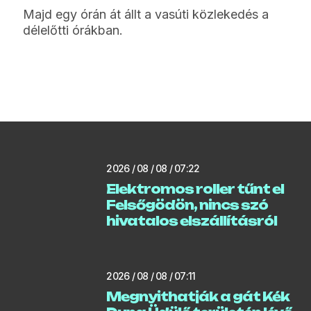
Majd egy órán át állt a vasúti közlekedés a
délelőtti órákban.
2026 / 08 / 08 / 07:22
Elektromos roller tűnt el
Felsőgödön, nincs szó
hivatalos elszállításról
2026 / 08 / 08 / 07:11
Megnyithatják a gát Kék