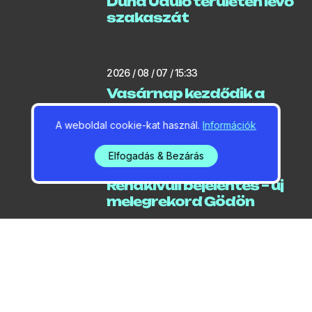
Duna Üdülő területén lévő
szakaszát
2026 / 08 / 07 / 15:33
Vasárnap kezdődik a
Sziget
A weboldal cookie-kat használ.
Információk
Elfogadás & Bezárás
2026 / 08 / 07 / 05:24
Rendkívüli bejelentés – új
melegrekord Gödön
2026 / 08 / 07 / 05:14
Három bajnoki cím és 14
érem