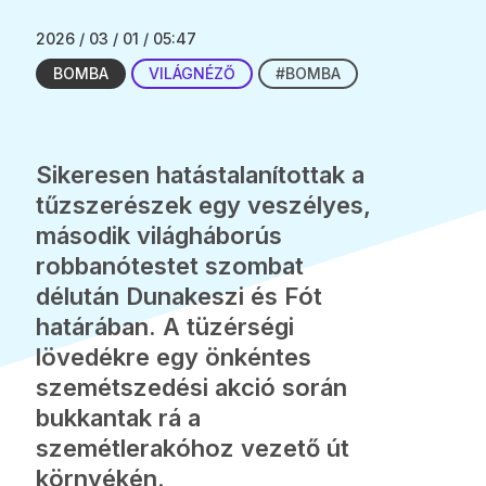
2026 / 03 / 01 / 05:47
BOMBA
VILÁGNÉZŐ
#BOMBA
Sikeresen hatástalanítottak a
tűzszerészek egy veszélyes,
második világháborús
robbanótestet szombat
délután Dunakeszi és Fót
határában. A tüzérségi
lövedékre egy önkéntes
szemétszedési akció során
bukkantak rá a
szemétlerakóhoz vezető út
környékén.