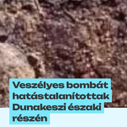
Veszélyes bombát
hatástalanítottak
Dunakeszi északi
részén