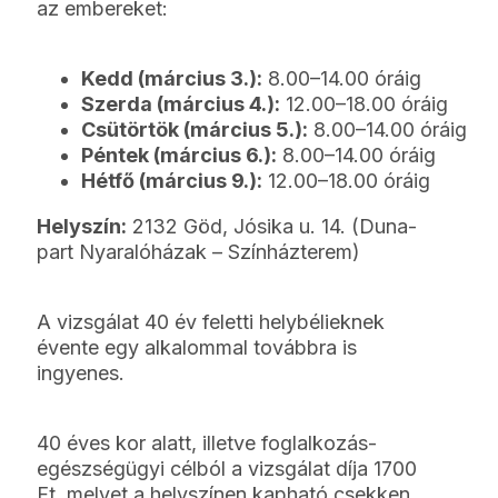
az embereket:
Kedd (március 3.):
8.00–14.00 óráig
Szerda (március 4.):
12.00–18.00 óráig
Csütörtök (március 5.):
8.00–14.00 óráig
Péntek (március 6.):
8.00–14.00 óráig
Hétfő (március 9.):
12.00–18.00 óráig
Helyszín:
2132 Göd, Jósika u. 14. (Duna-
part Nyaralóházak – Színházterem)
A vizsgálat 40 év feletti helybélieknek
évente egy alkalommal továbbra is
ingyenes.
40 éves kor alatt, illetve foglalkozás-
egészségügyi célból a vizsgálat díja 1700
Ft, melyet a helyszínen kapható csekken,