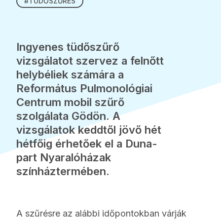
#TÜDŐSZŰRÉS
Ingyenes tüdőszűrő
vizsgálatot szervez a felnőtt
helybéliek számára a
Református Pulmonológiai
Centrum mobil szűrő
szolgálata Gödön. A
vizsgálatok keddtől jövő hét
hétfőig érhetőek el a Duna-
part Nyaralóházak
színháztermében.
A szűrésre az alábbi időpontokban várják