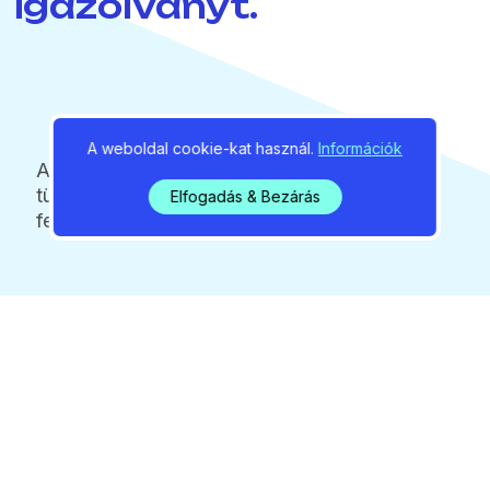
igazolványt.
A weboldal cookie-kat használ.
Információk
A szűrés célja a TBC, illetve más
tüdőbetegségek időben történő
Elfogadás & Bezárás
felismerése.
2026 / 08 / 08 / 07:22
Elektromos roller tűnt el