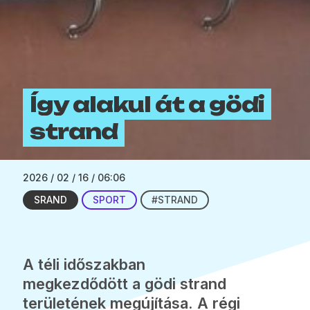
Így alakul át a gödi
strand
2026 / 02 / 16 / 06:06
SRAND
SPORT
#STRAND
A téli időszakban
megkezdődött a gödi strand
területének megújítása. A régi