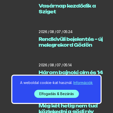
Vasárnap kezdődik a
Sziget
2026 / 08 / 07 / 05:24
Rendkívüli bejelentés – új
melegrekord Gödön
2026 / 08 / 07 / 05:14
Három bajnoki cím és 14
érem
A weboldal cookie-kat használ.
Információk
Elfogadás & Bezárás
2026 / 08 / 06 / 06:39
Még két hetig nem tud
közlekedni a gödi rév