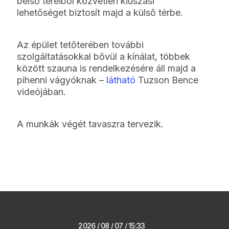
belső tereiből közvetlen kiúszási
lehetőséget biztosít majd a külső térbe.
Az épület tetőterében további
szolgáltatásokkal bővül a kínálat, többek
között szauna is rendelkezésére áll majd a
pihenni vágyóknak –
látható
Tuzson Bence
videójában.
A munkák végét tavaszra tervezik.
2026 / 08 / 07 / 15:33