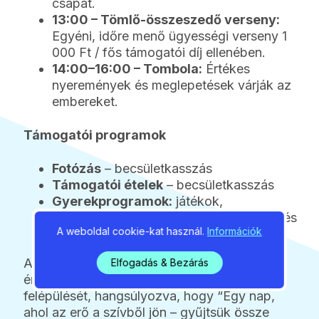
csapat.
13:00 – Tömlő-összeszedő verseny:
Egyéni, időre menő ügyességi verseny 1
000 Ft / fős támogatói díj ellenében.
14:00–16:00 – Tombola:
Értékes
nyeremények és meglepetések várják az
embereket.
Támogatói programok
Fotózás
– becsületkasszás
Támogatói ételek
– becsületkasszás
Gyerekprogramok:
játékok,
kézműveskedés, mini tűzoltófeladatok és
A weboldal cookie-kat használ.
Információk
meglepetések
A szervezők célja, hogy a gödiek és az
Elfogadás & Bezárás
érdeklődők részvételével segítsék Rajmund
felépülését, hangsúlyozva, hogy “Egy nap,
ahol az erő a szívből jön – gyűjtsük össze