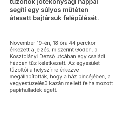
tűzoltók jótékonysági nappal
segíti egy súlyos műtéten
átesett bajtársuk felépülését.
November 19-én, 18 óra 44 perckor
érkezett a jelzés, miszerint Gödön, a
Kosztolányi Dezső utcában egy családi
házban tűz keletkezett. Az egyesület
tűzoltói a helyszínre érkezve
megállapították, hogy a ház pincéjében, a
vegyestüzelésű kazán mellett felhalmozott
papírhulladék égett.