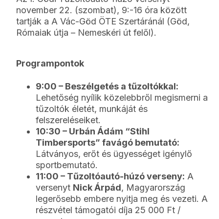
november 22. (szombat), 9:-16 óra között
tartják a A Vác-Göd ÖTE Szertáránál (Göd,
Rómaiak útja – Nemeskéri út felől).
Programpontok
9:00 – Beszélgetés a tűzoltókkal:
Lehetőség nyílik közelebbről megismerni a
tűzoltók életét, munkáját és
felszereléseiket.
10:30 – Urbán Ádám “Stihl
Timbersports” favágó bemutató:
Látványos, erőt és ügyességet igénylő
sportbemutató.
11:00 – Tűzoltóautó-húzó verseny:
A
versenyt
Nick Árpád
, Magyarország
legerősebb embere nyitja meg és vezeti. A
részvétel támogatói díja 25 000 Ft /