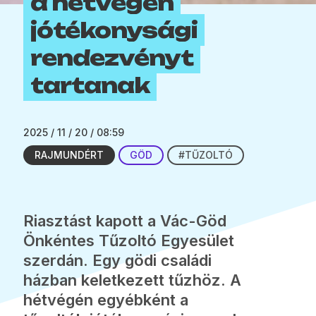
a hétvégén
jótékonysági
rendezvényt
tartanak
2025 / 11 / 20 / 08:59
RAJMUNDÉRT
GÖD
#TŰZOLTÓ
Riasztást kapott a Vác-Göd
Önkéntes Tűzoltó Egyesület
szerdán. Egy gödi családi
házban keletkezett tűzhöz. A
hétvégén egyébként a