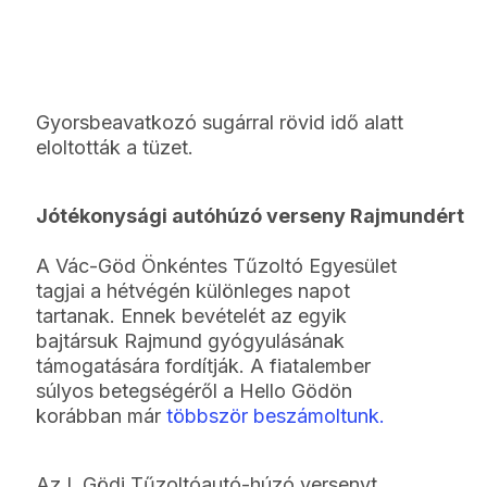
Gyorsbeavatkozó sugárral rövid idő alatt
eloltották a tüzet.
Jótékonysági autóhúzó verseny Rajmundért
A Vác-Göd Önkéntes Tűzoltó Egyesület
tagjai a hétvégén különleges napot
tartanak. Ennek bevételét az egyik
bajtársuk Rajmund gyógyulásának
támogatására fordítják. A fiatalember
súlyos betegségéről a Hello Gödön
korábban már
többször beszámoltunk.
Az I. Gödi Tűzoltóautó-húzó versenyt