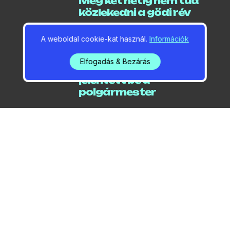
Még két hetig nem tud
közlekedni a gödi rév
A weboldal cookie-kat használ.
Információk
2026 / 08 / 06 / 06:18
Elfogadás & Bezárás
Locsolási korlátozást
jelentett be a
polgármester
2026 / 08 / 05 / 20:07
Lódarazsak miatt
zártak le egy parkolót a
Jósika utcában
2026 / 08 / 05 / 06:29
Kilenc éremmel zárták a