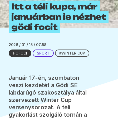
Itt a téli kupa, már
januárban is nézhet
gödi focit
2026 / 01 / 15 / 07:58
HÓFOCI
SPORT
#WINTER CUP
Január 17-én, szombaton
veszi kezdetét a Gödi SE
labdarúgó szakosztálya által
szervezett Winter Cup
versenysorozat. A téli
gyakorlást szolgáló tornán a