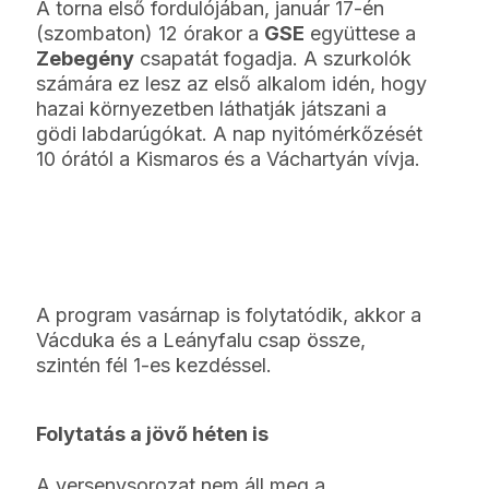
A torna első fordulójában, január 17-én
(szombaton) 12 órakor a
GSE
együttese a
Zebegény
csapatát fogadja. A szurkolók
számára ez lesz az első alkalom idén, hogy
hazai környezetben láthatják játszani a
gödi labdarúgókat. A nap nyitómérkőzését
10 órától a Kismaros és a Váchartyán vívja.
A program vasárnap is folytatódik, akkor a
Vácduka és a Leányfalu csap össze,
szintén fél 1-es kezdéssel.
Folytatás a jövő héten is
A versenysorozat nem áll meg a