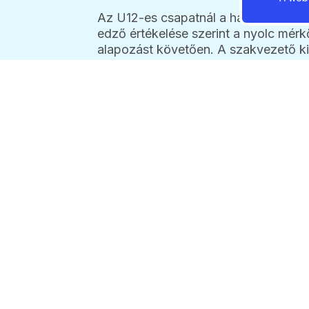
Az U12-es csapatnál a hangsúly a fe
edző értékelése szerint a nyolc mér
alapozást követően. A szakvezető kiem
amely biztos alapot ad a tavaszi fé
2026 / 08 / 07 / 15:3
Vasárnap
kezdődik a 
2026 / 08 / 07 / 05: