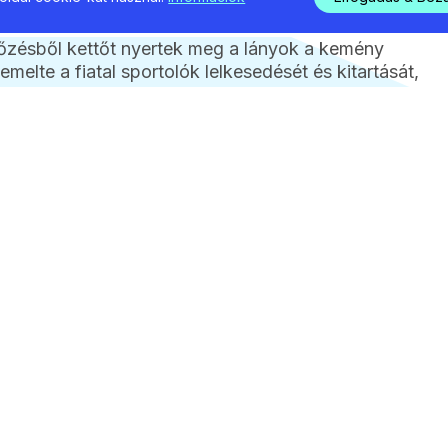
jlődésen és a tapasztalatszerzésen volt. Joó Anna
kőzésből kettőt nyertek meg a lányok a kemény
elte a fiatal sportolók lelkesedését és kitartását,
lév közös munkájához.
3
2026 / 08 
Locso
Sziget
korlá
jelent
polg
24