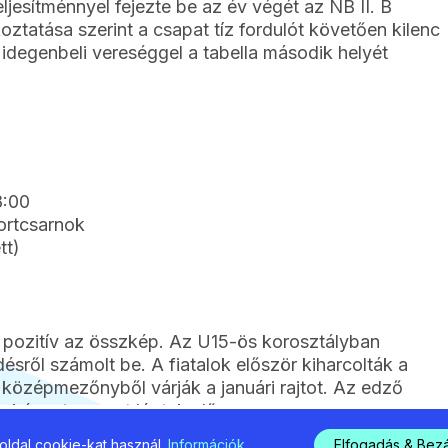
ljesítménnyel fejezte be az év végét az NB II. B
oztatása szerint a csapat tíz fordulót követően kilenc
degenbeli vereséggel a tabella második helyét
8:00
ortcsarnok
tt)
s pozitív az összkép. Az U15-ös korosztályban
désről számolt be. A fiatalok először kiharcolták a
a középmezőnyből várják a januári rajtot. Az edző
 képest nagyot léptek előre.
ldal cookie-kat használ.
Információk
Elfogadás & Bez