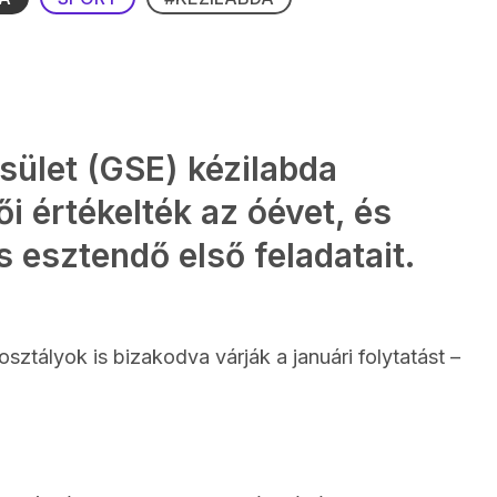
sület (GSE) kézilabda
i értékelték az óévet, és
 esztendő első feladatait.
osztályok is bizakodva várják a januári folytatást –