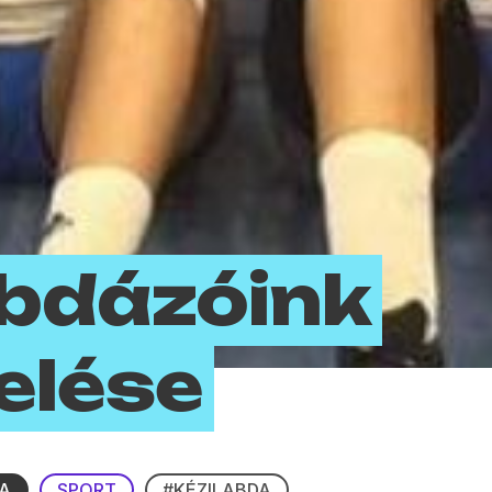
abdázóink
elése
DA
SPORT
#KÉZILABDA