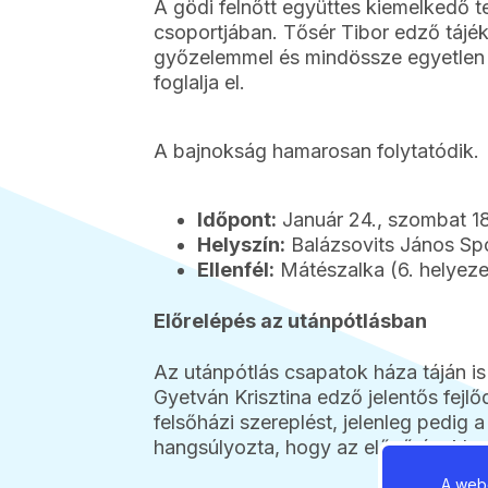
A gödi felnőtt együttes kiemelkedő te
csoportjában. Tősér Tibor edző tájék
győzelemmel és mindössze egyetlen i
foglalja el.
A bajnokság hamarosan folytatódik.
Időpont:
Január 24., szombat 1
Helyszín:
Balázsovits János Sp
Ellenfél:
Mátészalka (6. helyeze
Előrelépés az utánpótlásban
Az utánpótlás csapatok háza táján i
Gyetván Krisztina edző jelentős fejlő
felsőházi szereplést, jelenleg pedig 
hangsúlyozta, hogy az előző évekhez
A webo