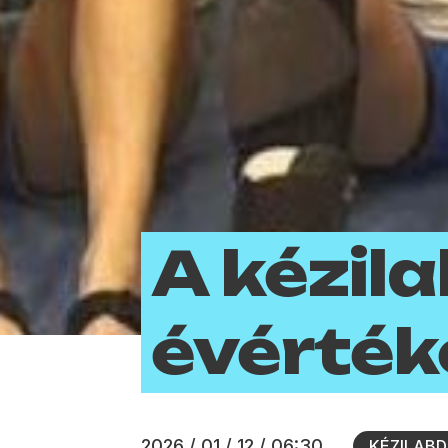
A kézil
évérték
2026 / 01 / 12 / 06:30
KÉZILAB