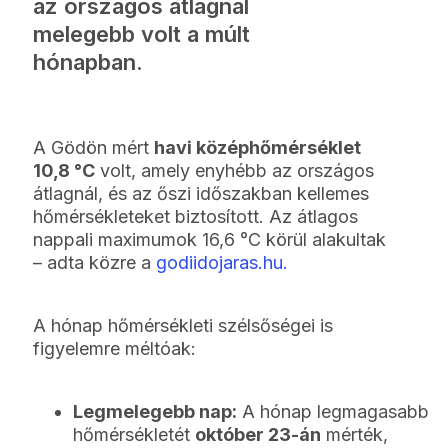
az országos átlagnál
melegebb volt a múlt
hónapban.
A Gödön mért
havi középhőmérséklet
10,8 °C
volt, amely enyhébb az országos
átlagnál, és az őszi időszakban kellemes
hőmérsékleteket biztosított. Az átlagos
nappali maximumok 16,6 °C körül alakultak
– adta közre a
godiidojaras.hu.
A hónap hőmérsékleti szélsőségei is
figyelemre méltóak:
Legmelegebb nap:
A hónap legmagasabb
hőmérsékletét
október 23-án
mérték,