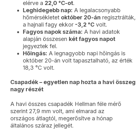
elérve a
22,0 °C-ot
.
Leghidegebb nap:
A legalacsonyabb
hőmérsékletet
október 20-án
regisztrálták,
a hajnali fagy ekkor
-3,2 °C
volt.
Fagyos napok száma:
A havi adatok
alapján összesen
két fagyos napot
jegyeztek fel.
Hőingás:
A legnagyobb napi hőingás is
október 20-án volt tapasztalható, az érték
18,3 °C volt.
Csapadék – egyetlen nap hozta a havi összeg
nagy részét
A havi összes csapadék Hellman féle mérő
szerint 27,9 mm volt, ami elmarad az
országos átlagtól, megerősítve a hónap
általános száraz jellegét.