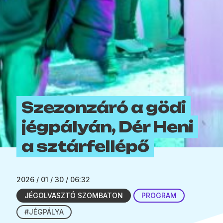
Szezonzáró a gödi
jégpályán, Dér Heni
a sztárfellépő
2026 / 01 / 30 / 06:32
JÉGOLVASZTÓ SZOMBATON
PROGRAM
#JÉGPÁLYA