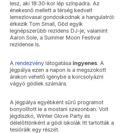
lesz, aki 18:30-kor lép színpadra. Az
énekesnő mellett a térség kedvelt
lemezlovasai gondoskodnak a hangulatról:
érkezik Tom Small, Göd egyik
legnépszerűbb rezidens DJ-je, valamint
Aaron Sole, a Summer Moon Festival
rezidense is.
A
rendezvény
látogatása
ingyenes
. A
jégpálya ezen a napon is a megszokott
árakon vehető igénybe a korcsolyázni
vágyó gödiek számára.
A jégpálya egyébként sűrű programot
bonyolított le a mostani szezonban. Volt
jégdiszkó, Winter Glove Party és
délelőttönként a gödi iskolák itt tartották a
tesióráik egy részét.