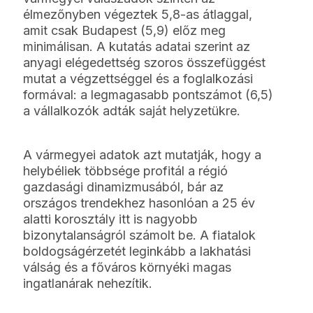
élmezőnyben végeztek 5,8-as átlaggal,
amit csak Budapest (5,9) előz meg
minimálisan. A kutatás adatai szerint az
anyagi elégedettség szoros összefüggést
mutat a végzettséggel és a foglalkozási
formával: a legmagasabb pontszámot (6,5)
a vállalkozók adták saját helyzetükre.
A vármegyei adatok azt mutatják, hogy a
helybéliek többsége profitál a régió
gazdasági dinamizmusából, bár az
országos trendekhez hasonlóan a 25 év
alatti korosztály itt is nagyobb
bizonytalanságról számolt be. A fiatalok
boldogságérzetét leginkább a lakhatási
válság és a főváros környéki magas
ingatlanárak nehezítik.