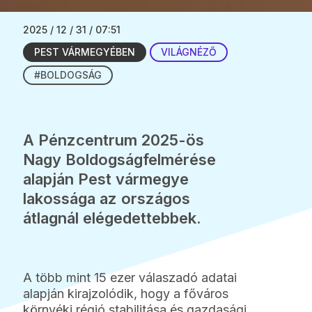
2025 / 12 / 31 / 07:51
PEST VÁRMEGYÉBEN
VILÁGNÉZŐ
#BOLDOGSÁG
A Pénzcentrum 2025-ös
Nagy Boldogságfelmérése
alapján Pest vármegye
lakossága az országos
átlagnál elégedettebbek.
A több mint 15 ezer válaszadó adatai
alapján kirajzolódik, hogy a főváros
környéki régió stabilitása és gazdasági