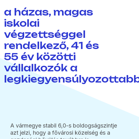
a házas, magas
iskolai
végzettséggel
rendelkező, 41 és
55 év közötti
vállalkozók a
legkiegyensúlyozottab
A vármegye stabil 6,0-s boldogságszintje
azt jelzi, hogy a fővárosi közelség és a