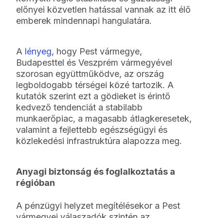
előnyei közvetlen hatással vannak az itt élő
emberek mindennapi hangulatára.
A
lényeg
, hogy Pest vármegye,
Budapesttel és Veszprém vármegyével
szorosan együttműködve, az ország
legboldogabb térségei közé tartozik. A
kutatók szerint ezt a gödieket is érintő
kedvező tendenciát a stabilabb
munkaerőpiac, a magasabb átlagkeresetek,
valamint a fejlettebb egészségügyi és
közlekedési infrastruktúra alapozza meg.
Anyagi biztonság és foglalkoztatás a
régióban
A pénzügyi helyzet megítélésekor a Pest
vármegyei válaszadók szintén az