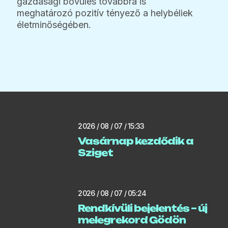
gazdasági bővülés továbbra is
meghatározó pozitív tényező a helybéliek
életminőségében.
2026 / 08 / 07 / 15:33
Vasárnap kezdődik a
Sziget
2026 / 08 / 07 / 05:24
Rendkívüli bejelentés – új
melegrekord Gödön