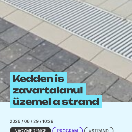
Kedden is
zavartalanul
üzemel a strand
2026 / 06 / 29 / 10:29
NAGYMEDENCE
PROGRAM
#STRAND