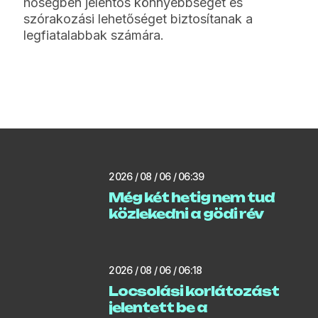
hőségben jelentős könnyebbséget és
szórakozási lehetőséget biztosítanak a
legfiatalabbak számára.
2026 / 08 / 06 / 06:39
Még két hetig nem tud
közlekedni a gödi rév
2026 / 08 / 06 / 06:18
Locsolási korlátozást
jelentett be a