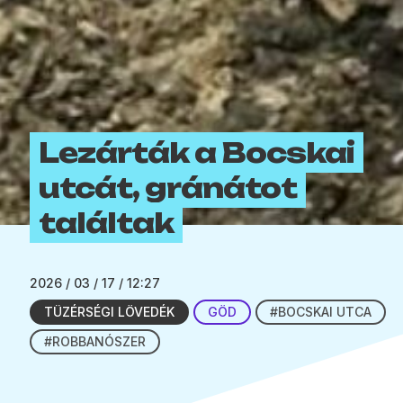
Lezárták a Bocskai
utcát, gránátot
találtak
2026 / 03 / 17 / 12:27
TÜZÉRSÉGI LÖVEDÉK
GÖD
#BOCSKAI UTCA
#ROBBANÓSZER