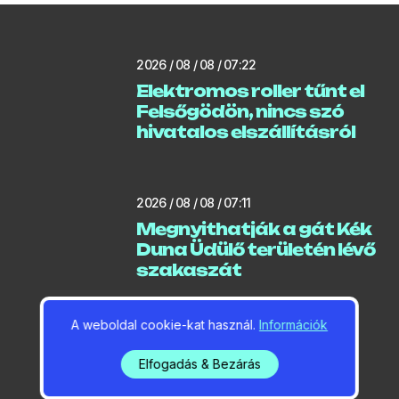
2026 / 08 / 08 / 07:22
Elektromos roller tűnt el
Felsőgödön, nincs szó
hivatalos elszállításról
2026 / 08 / 08 / 07:11
Megnyithatják a gát Kék
Duna Üdülő területén lévő
szakaszát
A weboldal cookie-kat használ.
Információk
2026 / 08 / 07 / 15:33
Elfogadás & Bezárás
Vasárnap kezdődik a
Sziget