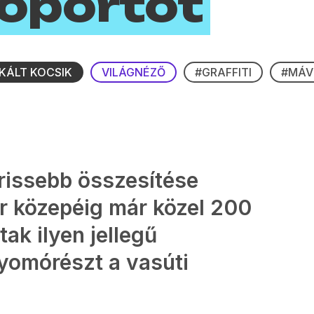
oportot
KÁLT KOCSIK
VILÁGNÉZŐ
#GRAFFITI
#MÁV
rissebb összesítése
r közepéig már közel 200
tak ilyen jellegű
nyomórészt a vasúti