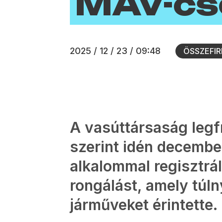
MÁV-cs
2025 / 12 / 23 / 09:48
ÖSSZEFIR
A vasúttársaság legf
szerint idén decembe
alkalommal regisztrál
rongálást, amely túl
járműveket érintette.