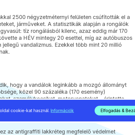
rkákkal 2500 négyzetméternyi felületen csúfították el a
eket, járműveket. A statisztikák alapján a rongálók
agyvasút: tíz rongálásból kilenc, azaz eddig már 170
t követte a HÉV mintegy 20 esettel, míg az autóbuszos
n jellegű vandalizmus. Ezekkel több mint 20 millió
nak.
dik, hogy a vandálok leginkább a mozgó állományt
bbsége, közel 90 százaléka (170 esemény)
kat, személykocsikat, motorvonatokat – érintette.
ldául állomási falak, zajvédők) esetében 22
ldal cookie-kat használ.
Információk
Elfogadás & Bez
zázalékában kellett intézkedni.
 ez az antigraffiti lakkréteg megfelelő védelmet