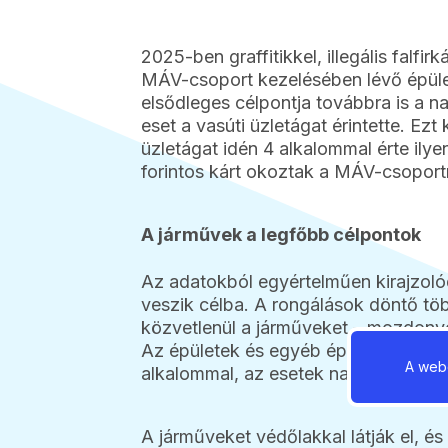
2025-ben graffitikkel, illegális falfi
MÁV-csoport kezelésében lévő épület
elsődleges célpontja továbbra is a n
eset a vasúti üzletágat érintette. Ez
üzletágat idén 4 alkalommal érte ilye
forintos kárt okoztak a MÁV-csoport
A járművek a legfőbb célpontok
Az adatokból egyértelműen kirajzoló
veszik célba. A rongálások döntő tö
közvetlenül a járműveket – mozdonyo
Az épületek és egyéb építmények (pé
A webo
alkalommal, az esetek nagyjából 10 s
A járműveket védőlakkal látják el, és