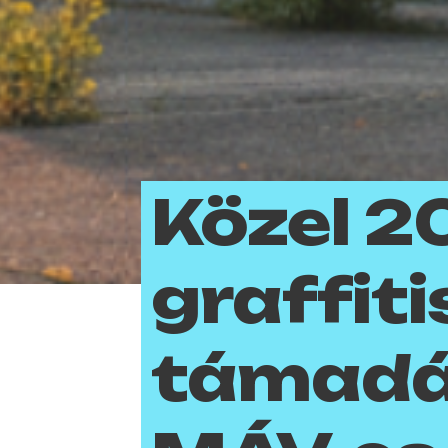
Közel 2
graffiti
támadás