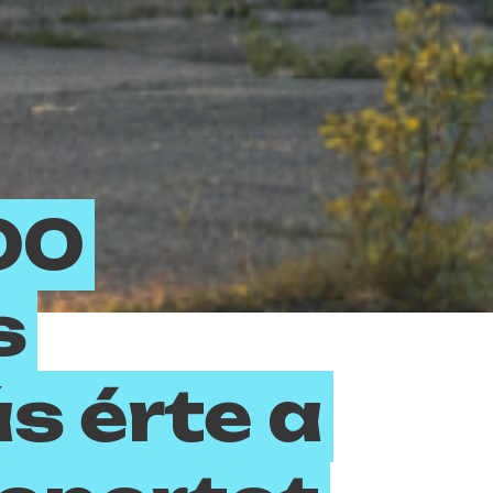
00
s
 érte a