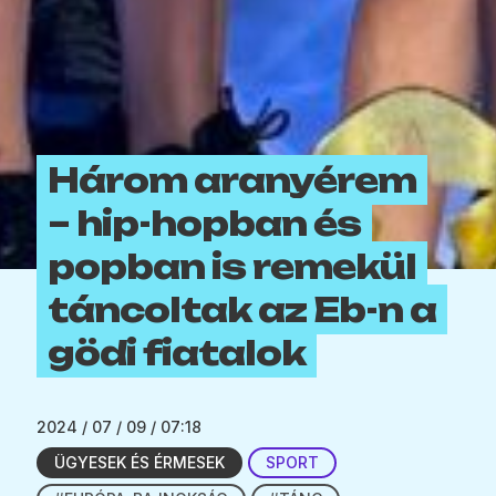
Három aranyérem
– hip-hopban és
popban is remekül
táncoltak az Eb-n a
gödi fiatalok
2024 / 07 / 09 / 07:18
ÜGYESEK ÉS ÉRMESEK
SPORT