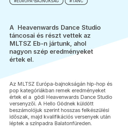
#EURÓPA-BAJNOKSÁG
#TÁNC
A Heavenwards Dance Studio
táncosai és részt vettek az
MLTSZ Eb-n jártunk, ahol
nagyon szép eredményeket
értek el.
Az MLTSZ Európa-bajnokságán hip-hop és
pop kategóriákban remek eredményeket
értek el a gödi Heavenwards Dance Studio
versenyzői. A Hello Gödnek küldött
beszámolójuk szerint hosszas felkészülési
időszak, majd kvalifikációs versenyek után
léptek a színpadra Balatonfüreden.