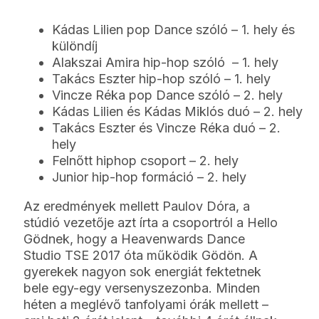
Kádas Lilien pop Dance szóló – 1. hely és
különdíj
Alakszai Amira hip-hop szóló – 1. hely
Takács Eszter hip-hop szóló – 1. hely
Vincze Réka pop Dance szóló – 2. hely
Kádas Lilien és Kádas Miklós duó – 2. hely
Takács Eszter és Vincze Réka duó – 2.
hely
Felnőtt hiphop csoport – 2. hely
Junior hip-hop formáció – 2. hely
Az eredmények mellett Paulov Dóra, a
stúdió vezetője azt írta a csoportról a Hello
Gödnek, hogy a Heavenwards Dance
Studio TSE 2017 óta működik Gödön. A
gyerekek nagyon sok energiát fektetnek
bele egy-egy versenyszezonba. Minden
héten a meglévő tanfolyami órák mellett –