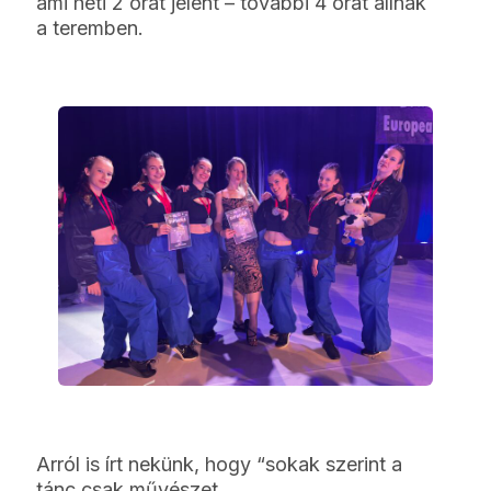
ami heti 2 órát jelent – további 4 órát állnak
a teremben.
Arról is írt nekünk, hogy “sokak szerint a
tánc csak művészet.