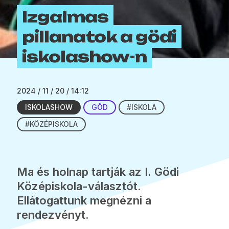
Izgalmas
pillanatok a gödi
iskolashow-n
2024 / 11 / 20 / 14:12
ISKOLASHOW
GÖD
#ISKOLA
#KÖZÉPISKOLA
Ma és holnap tartják az I. Gödi
Középiskola-választót.
Ellátogattunk megnézni a
rendezvényt.