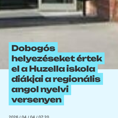
Dobogós
helyezéseket értek
el a Huzella iskola
diákjai a regionális
angol nyelvi
versenyen
2026 / 04 / 04 / 07:20