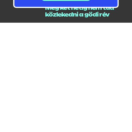
Még két hetig nem tud
közlekedni a gödi rév
2026 / 08 / 06 / 06:18
Locsolási korlátozást
jelentett be a
polgármester
2026 / 08 / 05 / 20:07
Lódarazsak miatt
zártak le egy parkolót a
Jósika utcában
2026 / 08 / 05 / 06:29