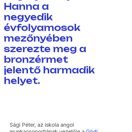
Hanna a
negyedik
évfolyamosok
mezőnyében
szerezte meg a
bronzérmet
jelentő harmadik
helyet.
Sági Péter, az iskola angol
munkacsoportjának vezetője a
Gödi