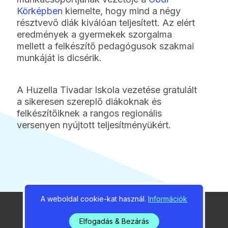
Körképben
kiemelte, hogy mind a négy
résztvevő diák kiválóan teljesített. Az elért
eredmények a gyermekek szorgalma
mellett a felkészítő pedagógusok szakmai
munkáját is dicsérik.
A Huzella Tivadar Iskola vezetése gratulált
a sikeresen szereplő diákoknak és
felkészítőiknek a rangos regionális
versenyen nyújtott teljesítményükért.
A weboldal cookie-kat használ.
Információk
Elfogadás & Bezárás
2026 / 08 / 06 / 06:39