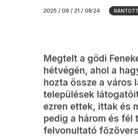
2025 / 09 / 21 / 08:24
RÁNTOTT
Megtelt a gödi Feneke
hétvégén, ahol a ha
hozta össze a város l
települések látogató
ezren ettek, ittak és 
pedig a három és fél 
felvonultató főzővers