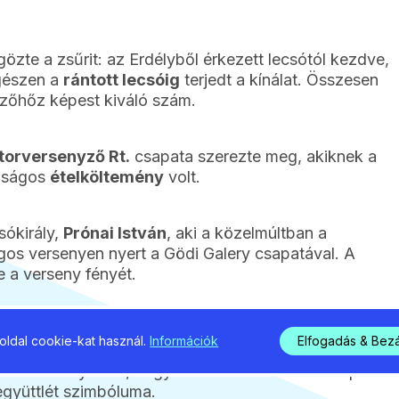
gözte a zsűrit: az Erdélyből érkezett lecsótól kezdve,
egészen a
rántott lecsóig
terjedt a kínálat. Összesen
ezőhőz képest kiváló szám.
orversenyző Rt.
csapata szerezte meg, akiknek a
lóságos
ételköltemény
volt.
sókirály,
Prónai István
, aki a közelmúltban a
os versenyen nyert a Gödi Galery csapatával. A
e a verseny fényét.
gukért: a
“város lecsója”
, amelyet a gödi konyhás
ldal cookie-kat használ.
Információk
Elfogadás & Bez
jó kolbászos, szalonnás ízekkel hozta el a
 ismét bizonyította, hogy Gödön a lecsó nem csupán
együttlét szimbóluma.