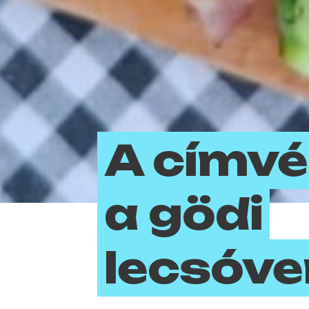
A címvé
a gödi
lecsóve