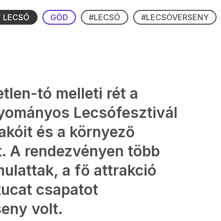
 LECSÓ
GÖD
#LECSÓ
#LECSÓVERSENY
tlen-tó melleti rét a
gyományos Lecsófesztivál
akóit és a környező
it. A rendezvényen több
mulattak, a fő attrakció
tucat csapatot
eny volt.