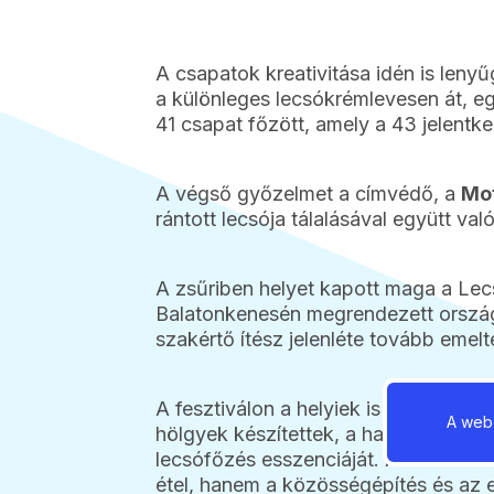
A csapatok kreativitása idén is lenyű
a különleges lecsókrémlevesen át, 
41 csapat főzött, amely a 43 jelentk
A végső győzelmet a címvédő, a
Mot
rántott lecsója tálalásával együtt va
A zsűriben helyet kapott maga a Lec
Balatonkenesén megrendezett ország
szakértő ítész jelenléte tovább emelt
A fesztiválon a helyiek is kitettek ma
A webo
hölgyek készítettek, a hagyományos, 
lecsófőzés esszenciáját. A fesztivál
étel, hanem a közösségépítés és az 