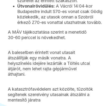
szünetel az érintett szakaszon.
Útvonalrövidülés:
A Vácról 14:04-kor
Budapestre indult S70-es vonat csak Gödig
közlekedik, az utasok onnan a Szobról
érkező Z70-es vonattal utazhatnak tovább.
A MÁV tájékoztatása szerint a menetidő
30-60 perccel is növekedhet.
A balesetben érintett vonat utasait
átszállítják egy másik vonatra. A
helyszínelés idejére lezárták a Töltés utcai
átjárót, nem lehet rajta gépjárművel
áthajtani.
A katasztrófavédelem azt közölte, tűzoltók
segítenek szerelvény utasainak átszállni a
mentesítő járatra