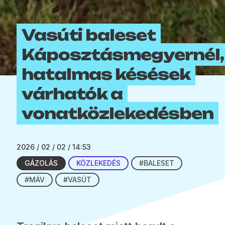
Vasúti baleset
Káposztásmegyernél,
hatalmas késések
várhatók a
vonatközlekedésben
2026 / 02 / 02 / 14:53
GÁZOLÁS
KÖZLEKEDÉS
#BALESET
#MÁV
#VASÚT