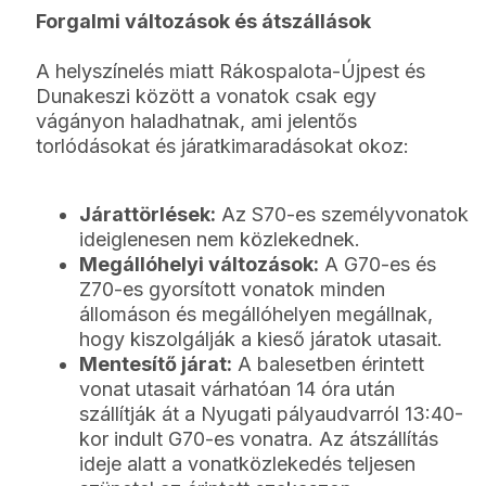
Forgalmi változások és átszállások
A helyszínelés miatt Rákospalota-Újpest és
Dunakeszi között a vonatok csak egy
vágányon haladhatnak, ami jelentős
torlódásokat és járatkimaradásokat okoz:
Járattörlések:
Az S70-es személyvonatok
ideiglenesen nem közlekednek.
Megállóhelyi változások:
A G70-es és
Z70-es gyorsított vonatok minden
állomáson és megállóhelyen megállnak,
hogy kiszolgálják a kieső járatok utasait.
Mentesítő járat:
A balesetben érintett
vonat utasait várhatóan 14 óra után
szállítják át a Nyugati pályaudvarról 13:40-
kor indult G70-es vonatra. Az átszállítás
ideje alatt a vonatközlekedés teljesen