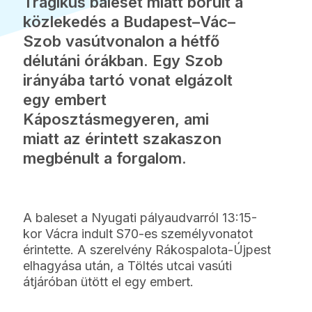
Tragikus baleset miatt borult a
közlekedés a Budapest–Vác–
Szob vasútvonalon a hétfő
délutáni órákban. Egy Szob
irányába tartó vonat elgázolt
egy embert
Káposztásmegyeren, ami
miatt az érintett szakaszon
megbénult a forgalom.
A baleset a Nyugati pályaudvarról 13:15-
kor Vácra indult S70-es személyvonatot
érintette. A szerelvény Rákospalota-Újpest
elhagyása után, a Töltés utcai vasúti
átjáróban ütött el egy embert.