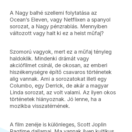
A Nagy balhé szellemi folytatása az
Ocean’s Eleven, vagy Netflixen a spanyol
sorozat, a Nagy pénzrablás. Mennyiben
változott vagy halt ki ez a heist műfaj?
Szomorú vagyok, mert ez a műfaj tényleg
haldoklik. Mindenki drámát vagy
akciófilmet csinál, de okosan, az emberi
hiszékenységre építő csavaros történetek
alig vannak. Ami a sorozatokat illeti egy
Columbo, egy Derrick, de akár a magyar
Linda sorozat, az volt valami. Az ilyen okos
történetek hiányoznak. Jó lenne, ha a
mozikba visszatérnének.
A film zenéje is különleges, Scott Joplin
Ragtime dallamai. Ma vannak ilyen kultikus