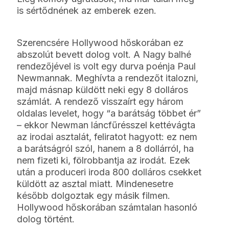
is sértődnének az emberek ezen.
Szerencsére Hollywood hőskorában ez
abszolút bevett dolog volt. A Nagy balhé
rendezőjével is volt egy durva poénja Paul
Newmannak. Meghívta a rendezőt italozni,
majd másnap küldött neki egy 8 dolláros
számlát. A rendező visszaírt egy három
oldalas levelet, hogy “a barátság többet ér”
– ekkor Newman láncfűrésszel kettévágta
az irodai asztalát, feliratot hagyott: ez nem
a barátságról szól, hanem a 8 dollárról, ha
nem fizeti ki, fölrobbantja az irodát. Ezek
után a produceri iroda 800 dolláros csekket
küldött az asztal miatt. Mindenesetre
később dolgoztak egy másik filmen.
Hollywood hőskorában számtalan hasonló
dolog történt.