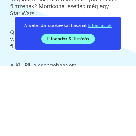
filmzenék? Morricone, esetleg még egy
Star Wars…
A weboldal cookie-kat használ.
Információk
Quentin Tarantino zseniális zenei
választásai emelkednek ki. A Tarantino
Elfogadás & Bezárás
filmzenék önálló életet élnek.
A Kill Bill a csengőhangom….
Ez az, erről beszélek, de ahhoz, hogy egy
filmzene sikeres legyen, kell hozzá a film is.
Mint a Bud Spencer filmekben: a jószívű,
igazságos főhős végül megdicsőül. Ha
ehhez van egy dallam, ami a fülbe mászik,
az működik. Nálunk talán a Valami Amerika
első része ilyen a Bonbon együttessel.