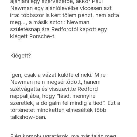
ajánlani egy szervezetbe, akkor Paul
Newman egy ajánlólevélbe viccesen azt
írta: többször is kért tőlem pénzt, nem adta
meg…, a másik sztori: Newman
születésnapjára Redfordtól kapott egy
kiégett Porsche-t.
Kiégett?
Igen, csak a vázat küldte el neki. Mire
Newman nem megsértődött, hanem
szétvágatta és visszavitte Redford
nappalijába, hogy “lásd, mennyire
szeretlek, a dolgaim fel mindig a tied”. Ezt a
történetet mindketten elmesélték több
talkshow-ban.
Elég komoly ugratások, ma már talán meg