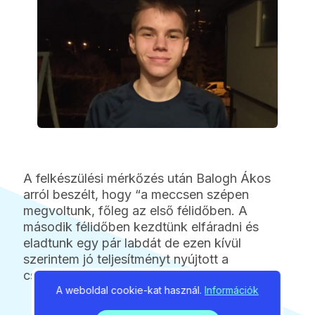
A felkészülési mérkőzés után Balogh Ákos
arról beszélt, hogy “a meccsen szépen
megvoltunk, főleg az első félidőben. A
második félidőben kezdtünk elfáradni és
eladtunk egy pár labdát de ezen kívül
szerintem jó teljesítményt nyújtott a
csapat.”
A weboldal cookie-kat használ.
Információk