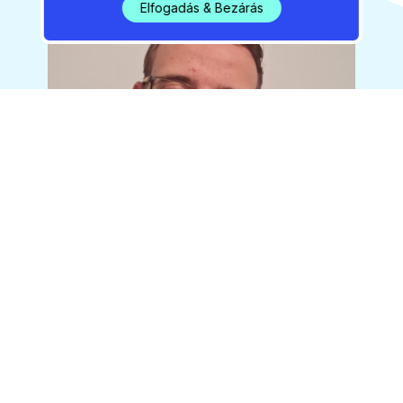
Elfogadás & Bezárás
Kapotsfy Tamás pedig úgy vélte, hogy “a
vereség ellenére megmutattuk ma is, hogy
tudjuk hozni a megszokott játékunkat egy
felnőtt csapat ellen is”.