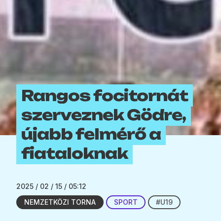
Rangos focitornát
szerveznek Gödre,
újabb felmérő a
fiataloknak
2025 / 02 / 15 / 05:12
NEMZETKÖZI TORNA
SPORT
#U19