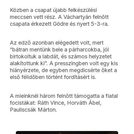
Közben a csapat újabb felkészülési
meccsen vett rész. A Váchartyán felnőtt
csapata érkezett Gödre és nyert 5-3-ra.
Az edző azonban elégedett volt, mert
“bátran mentünk bele a párharcokba, jól
birtokoltuk a labdát, és számos helyzetet
alakítottunk ki”. A presszingben volt egy kis
hiányérzete, de egyben megdicsérte őket a
első félidőben történt fordításért is.
A mieinknél három felnőtt támogatta a fiatal
focistákat: Ráth Vince, Horváth Ábel,
Pauliscsák Márton.