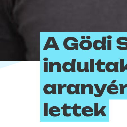
A Gödi 
indultak
aranyé
lettek