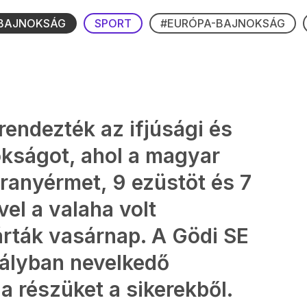
BAJNOKSÁG
SPORT
#EURÓPA-BAJNOKSÁG
rendezték az ifjúsági és
kságot, ahol a magyar
ranyérmet, 9 ezüstöt és 7
vel a valaha volt
árták vasárnap. A Gödi SE
ályban nevelkedő
 a részüket a sikerekből.