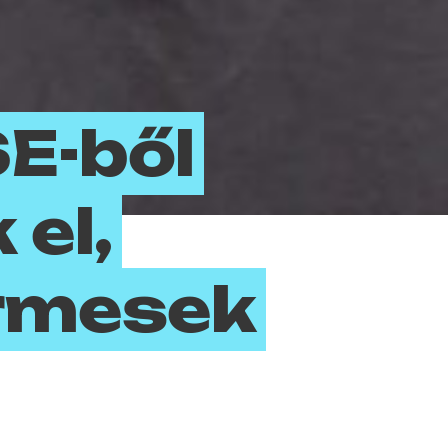
SE-ből
 el,
rmesek