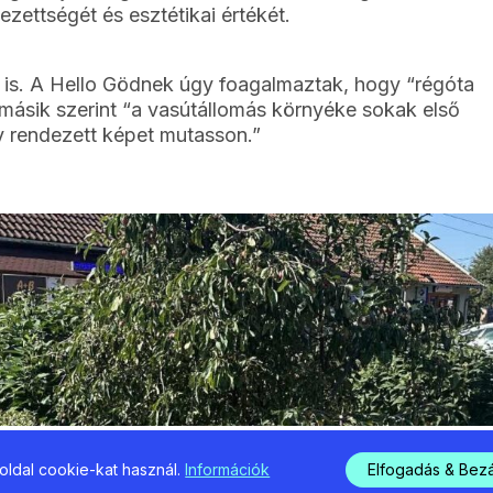
zettségét és esztétikai értékét.
 is. A Hello Gödnek úgy foagalmaztak, hogy “régóta
y másik szerint “a vasútállomás környéke sokak első
y rendezett képet mutasson.”
ldal cookie-kat használ.
Információk
Elfogadás & Bez