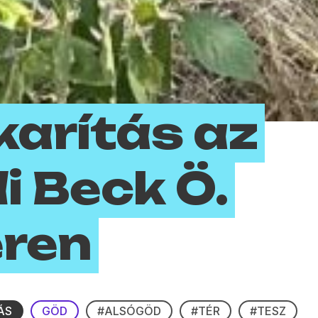
arítás az
i Beck Ö.
éren
ÁS
GÖD
#ALSÓGÖD
#TÉR
#TESZ