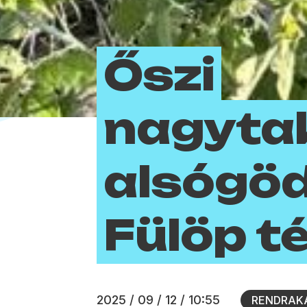
Őszi
nagytak
alsógöd
Fülöp t
2025 / 09 / 12 / 10:55
RENDRAK