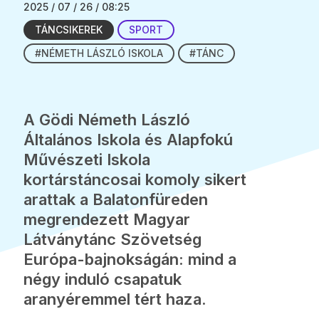
2025 / 07 / 26 / 08:25
TÁNCSIKEREK
SPORT
#NÉMETH LÁSZLÓ ISKOLA
#TÁNC
A Gödi Németh László
Általános Iskola és Alapfokú
Művészeti Iskola
kortárstáncosai komoly sikert
arattak a Balatonfüreden
megrendezett Magyar
Látványtánc Szövetség
Európa-bajnokságán: mind a
négy induló csapatuk
aranyéremmel tért haza.