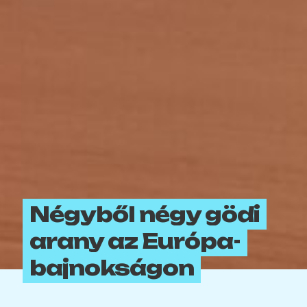
Négyből négy gödi
arany az Európa-
bajnokságon