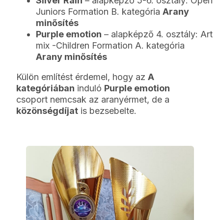
Silver Rain
– alapképző 5-6. osztály: Open
Juniors Formation B. kategória
Arany
minősítés
Purple emotion
– alapképző 4. osztály: Art
mix -Children Formation A. kategória
Arany minősítés
Külön említést érdemel, hogy az
A
kategóriában
induló
Purple emotion
csoport nemcsak az aranyérmet, de a
közönségdíjat
is bezsebelte.