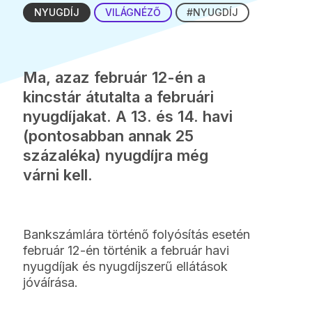
NYUGDÍJ
VILÁGNÉZŐ
#NYUGDÍJ
Ma, azaz február 12-én a
kincstár átutalta a februári
nyugdíjakat. A 13. és 14. havi
(pontosabban annak 25
százaléka) nyugdíjra még
várni kell.
Bankszámlára történő folyósítás esetén
február 12-én történik a február havi
nyugdíjak és nyugdíjszerű ellátások
jóváírása.