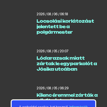
2026 / 08 / 06 / 06:18
Locsolási korlátozást
jelentett be a
polgármester
2026 / 08 / 05 / 20:07
Lódarazsak miatt
zártak le egy parkolót a
Jósika utcában
2026 / 08 / 05 / 06:29
Kilenc éremmel zárták a
gödi kajakozók az
országos bajnokságot
A weboldal cookie-kat használ.
Információk