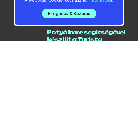
Elfogadás & Bezárás
2026 / 08 / 05 / 06:00
Potyó Imre segítségével
készült a Turista
Magazin cikke a
dunavirágzásról
2026 / 08 / 05 / 05:09
Drámai részletek a
Dunakeszinél elmerült
férfi esetéről
2026 / 08 / 04 / 07:31
Tragédia a Dunán, egy