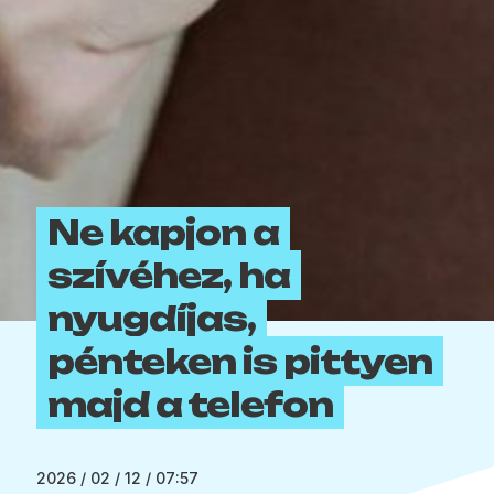
Ne kapjon a
szívéhez, ha
nyugdíjas,
pénteken is pittyen
majd a telefon
2026 / 02 / 12 / 07:57