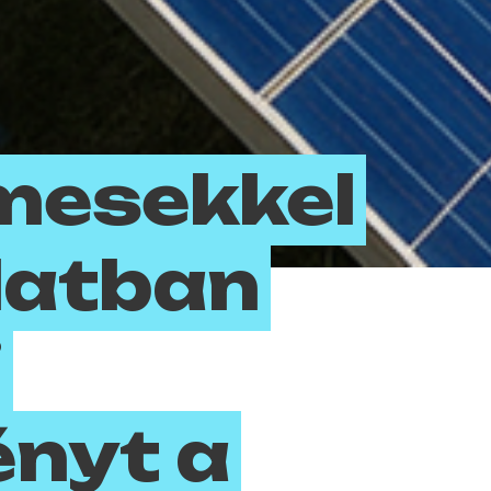
mesekkel
latban
i
nyt a