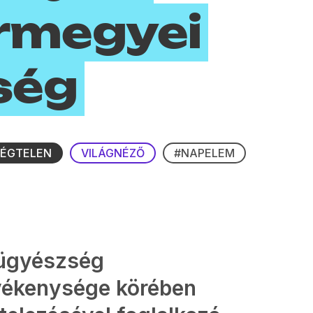
rmegyei
ség
SÉGTELEN
VILÁGNÉZŐ
#NAPELEM
őügyészség
vékenysége körében