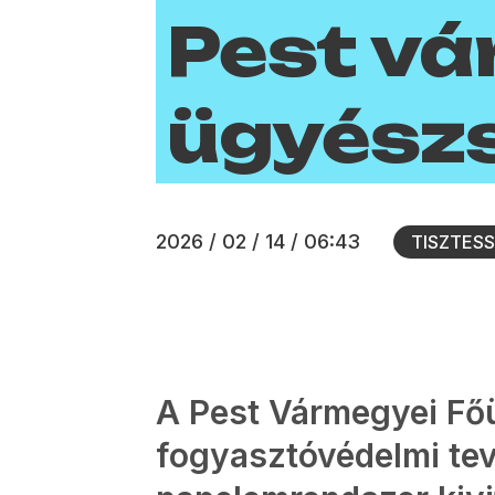
Pest vá
ügyész
2026 / 02 / 14 / 06:43
TISZTES
A Pest Vármegyei F
fogyasztóvédelmi te