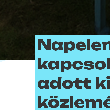
Napele
kapcso
adott k
közlemé