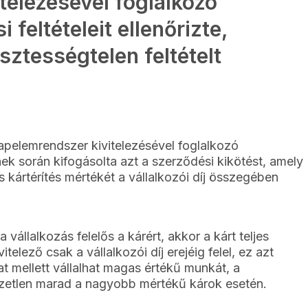
telezésével foglalkozó
 feltételeit ellenőrizte,
sztességtelen feltételt
pelemrendszer kivitelezésével foglalkozó
nnek során kifogásolta azt a szerződési kikötést, amely
es kártérítés mértékét a vállalkozói díj összegében
 vállalkozás felelős a kárért, akkor a kárt teljes
telező csak a vállalkozói díj erejéig felel, ez azt
 mellett vállalhat magas értékű munkát, a
ezetlen marad a nagyobb mértékű károk esetén.