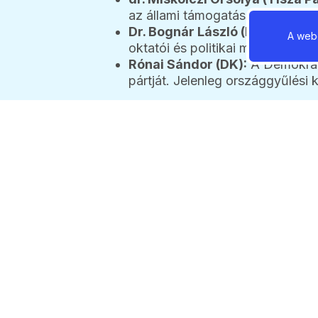
az állami támogatások területén 
Dr. Bognár László (Mi Hazánk)
A webo
oktatói és politikai múlttal térne
Rónai Sándor (DK):
A Demokrati
pártját. Jelenleg országgyűlési 
Szerkesztőségi megjegyzés
A jelöltek listája a hivatalos nyilván
én
tartják.
2026 / 08 / 06 / 06: