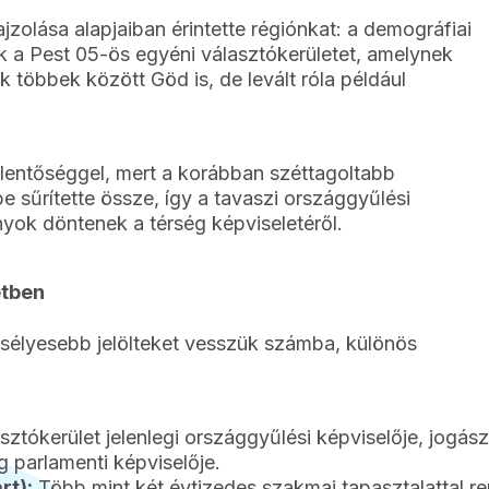
ajzolása alapjaiban érintette régiónkat: a demográfiai
ák a Pest 05-ös egyéni választókerületet, amelynek
k többek között Göd is, de levált róla például
jelentőséggel, mert a korábban széttagoltabb
be sűrítette össze, így a tavaszi országgyűlési
yok döntenek a térség képviseletéről.
etben
esélyesebb jelölteket vesszük számba, különös
sztókerület jelenlegi országgyűlési képviselője, jogász
g parlamenti képviselője.
rt):
Több mint két évtizedes szakmai tapasztalattal re