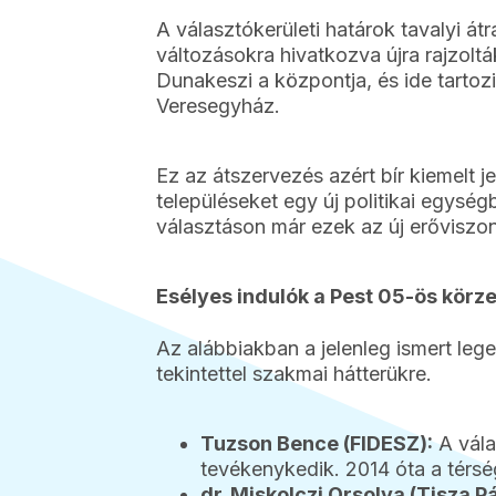
A választókerületi határok tavalyi átr
változásokra hivatkozva újra rajzolt
Dunakeszi a központja, és ide tartozi
Veresegyház.
Ez az átszervezés azért bír kiemelt 
településeket egy új politikai egység
választáson már ezek az új erőviszon
Esélyes indulók a Pest 05-ös körz
Az alábbiakban a jelenleg ismert leg
tekintettel szakmai hátterükre.
Tuzson Bence (FIDESZ):
A vála
tevékenykedik. 2014 óta a térsé
dr. Miskolczi Orsolya (Tisza Pá