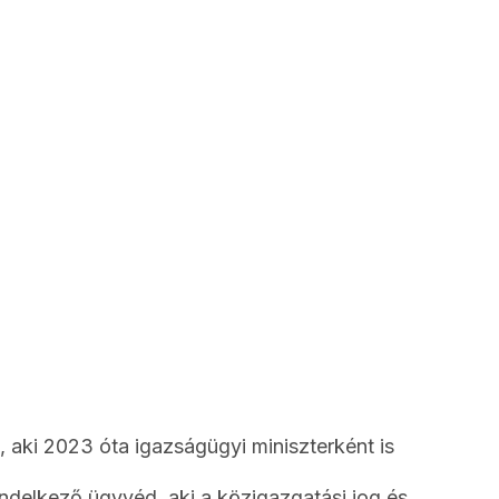
, aki 2023 óta igazságügyi miniszterként is
ndelkező ügyvéd, aki a közigazgatási jog és