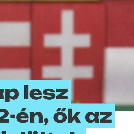
p lesz
12-én, ők az