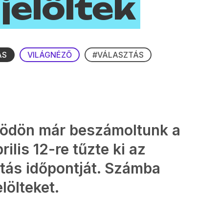
jelöltek
ÁS
VILÁGNÉZŐ
#VÁLASZTÁS
 Gödön már beszámoltunk a
ilis 12-re tűzte ki az
tás időpontját. Számba
lölteket.