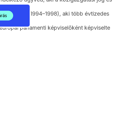
ármestere (1994–1998), aki több évtizedes
árás
európai parlamenti képviselőként képviselte
/ 05 / 06:00