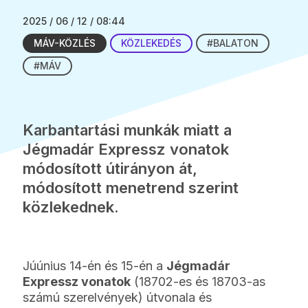
2025 / 06 / 12 / 08:44
MÁV-KÖZLÉS
KÖZLEKEDÉS
#BALATON
#MÁV
Karbantartási munkák miatt a
Jégmadár Expressz vonatok
módosított útirányon át,
módosított menetrend szerint
közlekednek.
Júúnius 14-én és 15-én a
Jégmadár
Expressz vonatok
(18702-es és 18703-as
számú szerelvények) útvonala és