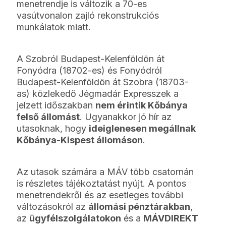
menetrendje is változik a 70-es
vasútvonalon zajló rekonstrukciós
munkálatok miatt.
A Szobról Budapest-Kelenföldön át
Fonyódra (18702-es) és Fonyódról
Budapest-Kelenföldön át Szobra (18703-
as) közlekedő Jégmadár Expresszek a
jelzett időszakban
nem érintik Kőbánya
felső állomást
. Ugyanakkor jó hír az
utasoknak, hogy
ideiglenesen megállnak
Kőbánya-Kispest állomáson
.
Az utasok számára a MÁV több csatornán
is részletes tájékoztatást nyújt. A pontos
menetrendekről és az esetleges további
változásokról az
állomási pénztárakban
,
az
ügyfélszolgálatokon
és a
MÁVDIREKT