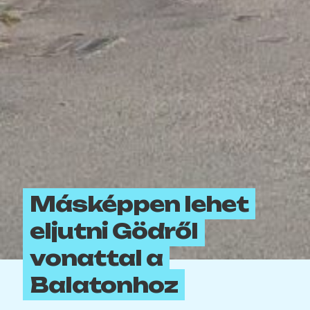
Másképpen lehet
eljutni Gödről
vonattal a
Balatonhoz