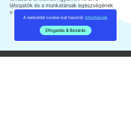
látogatók és a munkatársak egészségének
védelmére.
A weboldal cookie-kat használ.
Információk
Elfogadás & Bezárás
2026 / 08 / 07 / 05:24
Rendkívüli bejelentés – új
melegrekord Gödön
2026 / 08 / 07 / 05:14
Három bajnoki cím és 14
érem