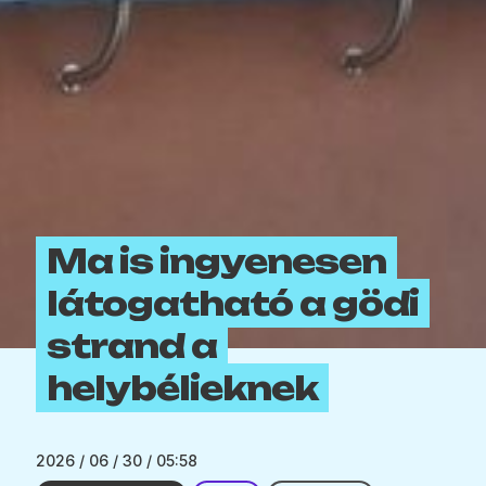
Ma is ingyenesen
látogatható a gödi
strand a
helybélieknek
2026 / 06 / 30 / 05:58