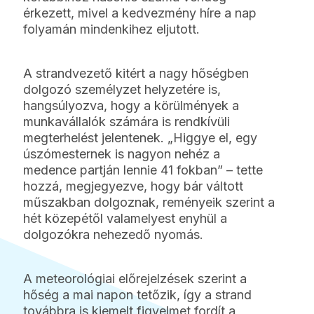
érkezett, mivel a kedvezmény híre a nap
folyamán mindenkihez eljutott.
A strandvezető kitért a nagy hőségben
dolgozó személyzet helyzetére is,
hangsúlyozva, hogy a körülmények a
munkavállalók számára is rendkívüli
megterhelést jelentenek. „Higgye el, egy
úszómesternek is nagyon nehéz a
medence partján lennie 41 fokban” – tette
hozzá, megjegyezve, hogy bár váltott
műszakban dolgoznak, reményeik szerint a
hét közepétől valamelyest enyhül a
dolgozókra nehezedő nyomás.
A meteorológiai előrejelzések szerint a
hőség a mai napon tetőzik, így a strand
továbbra is kiemelt figyelmet fordít a