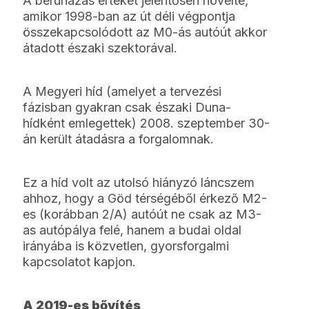
A beruházás értékét jelentősen növelte,
amikor 1998-ban az út déli végpontja
összekapcsolódott az M0-ás autóút akkor
átadott északi szektorával.
A Megyeri híd (amelyet a tervezési
fázisban gyakran csak északi Duna-
hídként emlegettek) 2008. szeptember 30-
án került átadásra a forgalomnak.
Ez a híd volt az utolsó hiányzó láncszem
ahhoz, hogy a Göd térségéből érkező M2-
es (korábban 2/A) autóút ne csak az M3-
as autópálya felé, hanem a budai oldal
irányába is közvetlen, gyorsforgalmi
kapcsolatot kapjon.
A 2019-es bővítés