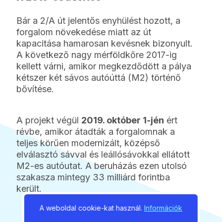
Bár a 2/A út jelentős enyhülést hozott, a
forgalom növekedése miatt az út
kapacitása hamarosan kevésnek bizonyult.
A következő nagy mérföldkőre 2017-ig
kellett várni, amikor megkezdődött a pálya
kétszer két sávos autóúttá (M2) történő
bővítése.
A projekt végül
2019. október 1-jén
ért
révbe, amikor átadták a forgalomnak a
teljes körűen modernizált, középső
elválasztó sávval és leállósávokkal ellátott
M2-es autóutat. A beruházás ezen utolsó
szakasza mintegy 33 milliárd forintba
került.
A weboldal cookie-kat használ.
Információk