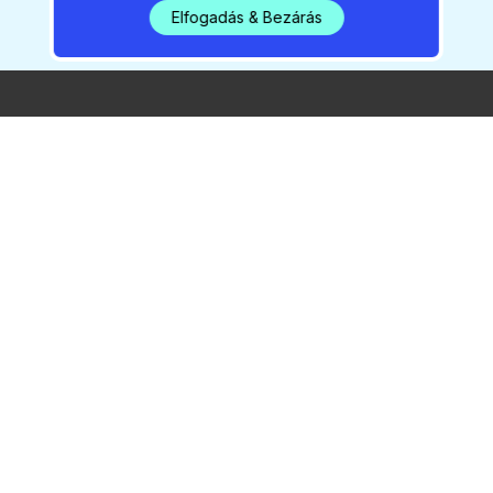
Elfogadás & Bezárás
2026 / 08 / 07 / 15:33
Vasárnap kezdődik a
Sziget
2026 / 08 / 07 / 05:24
Rendkívüli bejelentés – új
melegrekord Gödön
2026 / 08 / 07 / 05:14
Három bajnoki cím és 14
érem