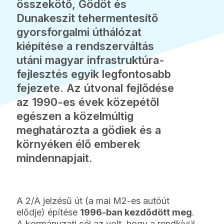
összekötő, Gödöt és
Dunakeszit tehermentesítő
gyorsforgalmi úthálózat
kiépítése a rendszerváltás
utáni magyar infrastruktúra-
fejlesztés egyik legfontosabb
fejezete. Az útvonal fejlődése
az 1990-es évek közepétől
egészen a közelmúltig
meghatározta a gödiek és a
környéken élő emberek
mindennapjait.
A 2/A jelzésű út (a mai M2-es autóút
elődje) építése
1996-ban kezdődött meg
.
A kormányzati cél az volt, hogy a rendkívül