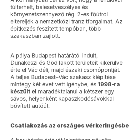
túlterhelt, balesetveszélyes és
környezetszennyező régi 2-es főútról
eltereljék a nemzetközi tranzitforgalmat. Az
építkezés feszített tempóban, több
szakaszban zajlott.
A pálya Budapest határától indult,
Dunakeszi és Göd lakott területeit kikerülve
érte el Vác déli, majd északi csomópontját.
A teljes Budapest–Vác szakasz kiépítése
mintegy két évet vett igénybe, és
1998-ra
készült el
maradéktalanul a kétszer egy
sávos, helyenként kapaszkodósávokkal
bővített autóút.
Csatlakozás az országos vérkeringésbe