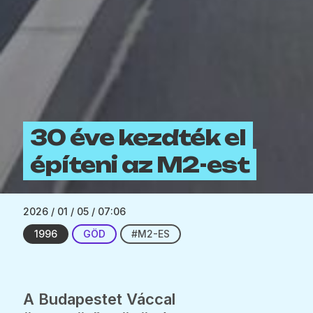
30 éve kezdték el
építeni az M2-est
2026 / 01 / 05 / 07:06
1996
GÖD
#M2-ES
A Budapestet Váccal