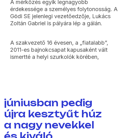
A mérkőzés egyik legnagyobb
érdekessége a személyes folytonosság. A
Gödi SE jelenlegi vezetőedzője, Lukács
Zoltán Gabriel is pályára lép a gálán.
A szakvezető 16 évesen, a „fiatalabb”,
2011-es bajnokcsapat kapusaként vált
ismertté a helyi szurkolók körében,
júniusban pedig
újra kesztyűt húz
a nagy nevekkel
és kiváló