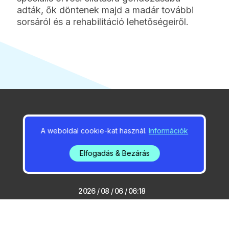
adták, ők döntenek majd a madár további
sorsáról és a rehabilitáció lehetőségeiről.
2026 / 08 / 06 / 06:39
A weboldal cookie-kat használ.
Információk
Még két hetig nem tud
közlekedni a gödi rév
Elfogadás & Bezárás
2026 / 08 / 06 / 06:18
Locsolási korlátozást
jelentett be a