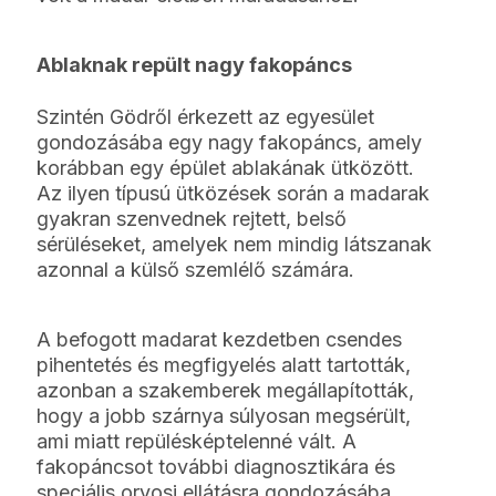
Ablaknak repült nagy fakopáncs
Szintén Gödről érkezett az egyesület
gondozásába egy nagy fakopáncs, amely
korábban egy épület ablakának ütközött.
Az ilyen típusú ütközések során a madarak
gyakran szenvednek rejtett, belső
sérüléseket, amelyek nem mindig látszanak
azonnal a külső szemlélő számára.
A befogott madarat kezdetben csendes
pihentetés és megfigyelés alatt tartották,
azonban a szakemberek megállapították,
hogy a jobb szárnya súlyosan megsérült,
ami miatt repülésképtelenné vált. A
fakopáncsot további diagnosztikára és
speciális orvosi ellátásra gondozásába