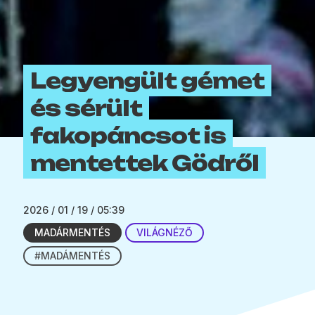
Legyengült gémet
és sérült
fakopáncsot is
mentettek Gödről
2026 / 01 / 19 / 05:39
MADÁRMENTÉS
VILÁGNÉZŐ
#MADÁMENTÉS