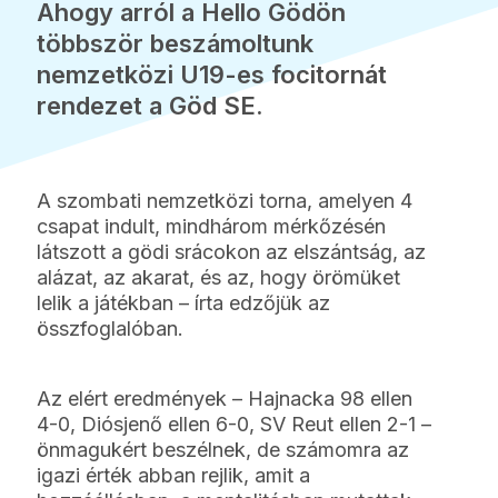
Ahogy arról a Hello Gödön
többször beszámoltunk
nemzetközi U19-es focitornát
rendezet a Göd SE.
A szombati nemzetközi torna, amelyen 4
csapat indult, mindhárom mérkőzésén
látszott a gödi srácokon az elszántság, az
alázat, az akarat, és az, hogy örömüket
lelik a játékban – írta edzőjük az
összfoglalóban.
Az elért eredmények – Hajnacka 98 ellen
4-0, Diósjenő ellen 6-0, SV Reut ellen 2-1 –
önmagukért beszélnek, de számomra az
igazi érték abban rejlik, amit a