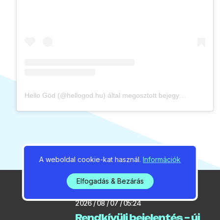
Hello Göd (@hellogod.hu) által megosztott bejegyzés
A weboldal cookie-kat használ.
Információk
Elfogadás & Bezárás
2026 / 08 / 07 / 05:24
Rendkívüli bejelentés – új