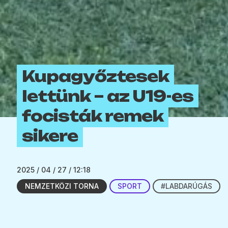
Kupagyőztesek
lettünk – az U19-es
focisták remek
sikere
2025 / 04 / 27 / 12:18
NEMZETKÖZI TORNA
SPORT
#LABDARÚGÁS