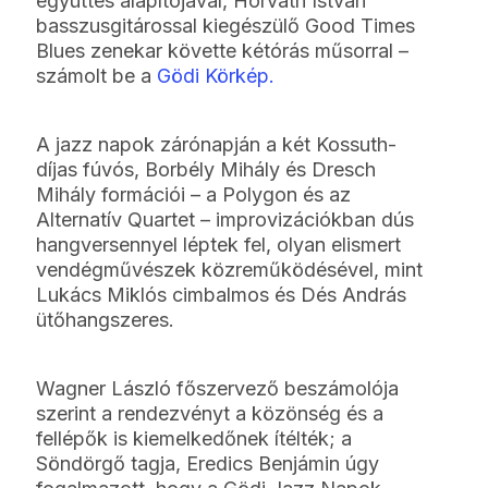
együttes alapítójával, Horváth István
basszusgitárossal kiegészülő Good Times
Blues zenekar követte kétórás műsorral –
számolt be a
Gödi Körkép.
A jazz napok zárónapján a két Kossuth-
díjas fúvós, Borbély Mihály és Dresch
Mihály formációi – a Polygon és az
Alternatív Quartet – improvizációkban dús
hangversennyel léptek fel, olyan elismert
vendégművészek közreműködésével, mint
Lukács Miklós cimbalmos és Dés András
ütőhangszeres.
Wagner László főszervező beszámolója
szerint a rendezvényt a közönség és a
fellépők is kiemelkedőnek ítélték; a
Söndörgő tagja, Eredics Benjámin úgy