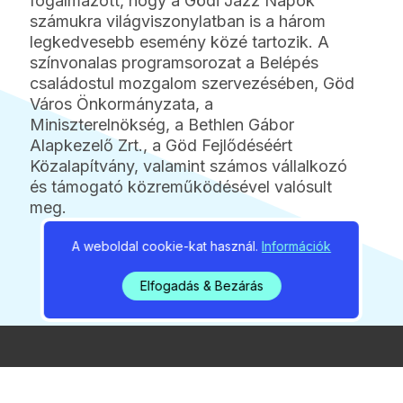
fogalmazott, hogy a Gödi Jazz Napok
számukra világviszonylatban is a három
legkedvesebb esemény közé tartozik. A
színvonalas programsorozat a Belépés
családostul mozgalom szervezésében, Göd
Város Önkormányzata, a
Miniszterelnökség, a Bethlen Gábor
Alapkezelő Zrt., a Göd Fejlődéséért
Közalapítvány, valamint számos vállalkozó
és támogató közreműködésével valósult
meg.
A weboldal cookie-kat használ.
Információk
Elfogadás & Bezárás
2026 / 08 / 09 / 12:28