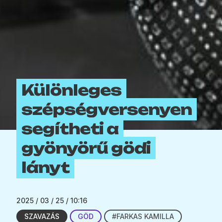
Különleges
szépségversenyen
segítheti a
gyönyörű gödi
lányt
2025 / 03 / 25 / 10:16
SZAVAZÁS
GÖD
#FARKAS KAMILLA