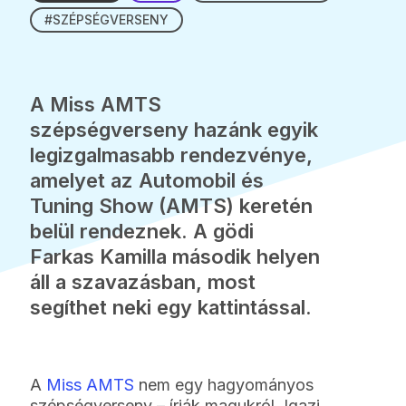
#SZÉPSÉGVERSENY
A Miss AMTS
szépségverseny hazánk egyik
legizgalmasabb rendezvénye,
amelyet az Automobil és
Tuning Show (AMTS) keretén
belül rendeznek. A gödi
Farkas Kamilla második helyen
áll a szavazásban, most
segíthet neki egy kattintással.
A
Miss AMTS
nem egy hagyományos
szépségverseny – írják magukról. Igazi,