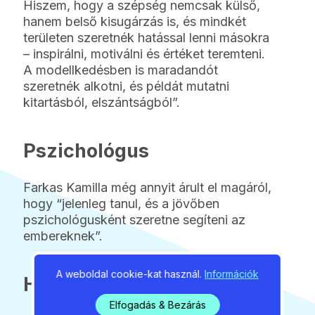
Hiszem, hogy a szépség nemcsak külső,
hanem belső kisugárzás is, és mindkét
területen szeretnék hatással lenni másokra
– inspirálni, motiválni és értéket teremteni.
A modellkedésben is maradandót
szeretnék alkotni, és példát mutatni
kitartásból, elszántságból”.
Pszichológus
Farkas Kamilla még annyit árult el magáról,
hogy “jelenleg tanul, és a jövőben
pszichológusként szeretne segíteni az
embereknek”.
A weboldal cookie-kat használ.
Információk
Hogyan szavazhatsz?
Elfogadás & Bezárás