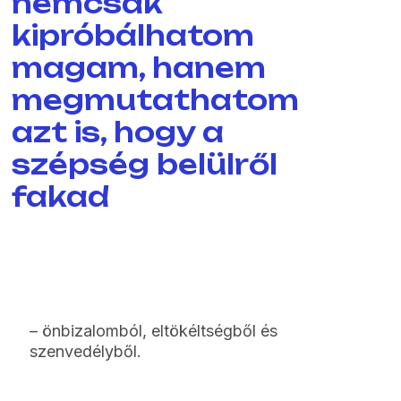
nemcsak
kipróbálhatom
magam, hanem
megmutathatom
azt is, hogy a
szépség belülről
fakad
– önbizalomból, eltökéltségből és
szenvedélyből.