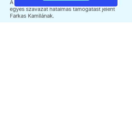
A közönségszavazás elindult, és minden
egyes szavazat hatalmas támogatást jelent
Farkas Kamilának.
“Hálásan megköszönöm, ha rá szavazol és
támogatsz egy like-kal a Miss AMTS
hivatalos Instagram és Facebook oldalán” –
írta Kamilla a Hello Gödön keresztül a
gödieknek.